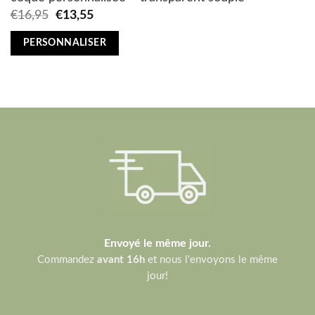
Original
Current
€
16,95
€
13,55
price
price
was:
is:
PERSONNALISER
€16,95.
€13,55.
Envoyé le même jour.
Commandez
avant 16h
et nous l'envoyons le même
jour!