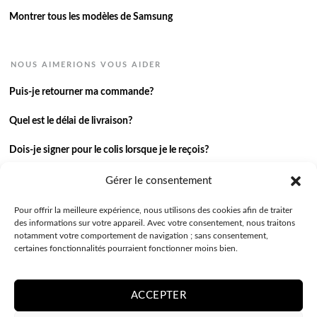
Montrer tous les modèles de Samsung
NOUS AIMERIONS VOUS AIDER
Puis-je retourner ma commande?
Quel est le délai de livraison?
Dois-je signer pour le colis lorsque je le reçois?
Je n’ai pas reçu ma commande.
Gérer le consentement
J’ai une autre question.
Pour offrir la meilleure expérience, nous utilisons des cookies afin de traiter
des informations sur votre appareil. Avec votre consentement, nous traitons
notamment votre comportement de navigation ; sans consentement,
Contactez-nous
certaines fonctionnalités pourraient fonctionner moins bien.
ACCEPTER