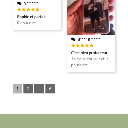
N*******
Note
5
Rapide et parfait
sur 5
Rien à dire
B**** R******
Note
5
C’est bien protecteur
sur 5
J’aime la couleur et la
poussière
1
2
...
6