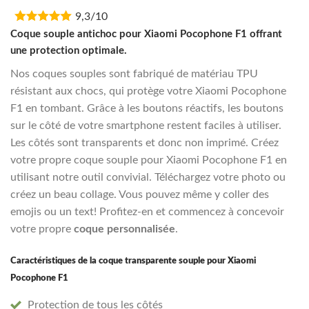
price
price
9,3/10
was:
is:
€16,95.
€13,55.
Coque souple antichoc pour Xiaomi Pocophone F1 offrant
une protection optimale.
Nos coques souples sont fabriqué de matériau TPU
résistant aux chocs, qui protège votre Xiaomi Pocophone
F1 en tombant. Grâce à les boutons réactifs, les boutons
sur le côté de votre smartphone restent faciles à utiliser.
Les côtés sont transparents et donc non imprimé. Créez
votre propre coque souple pour Xiaomi Pocophone F1 en
utilisant notre outil convivial. Téléchargez votre photo ou
créez un beau collage. Vous pouvez même y coller des
emojis ou un text! Profitez-en et commencez à concevoir
votre propre
coque personnalisée
.
Caractéristiques de la coque transparente souple pour Xiaomi
Pocophone F1
Protection de tous les côtés