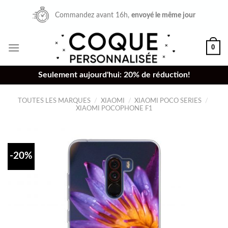
Skip
Commandez avant 16h,
envoyé le même jour
to
content
0
Seulement aujourd'hui: 20% de réduction!
TOUTES LES MARQUES
/
XIAOMI
/
XIAOMI POCO SERIES
/
XIAOMI POCOPHONE F1
-20%