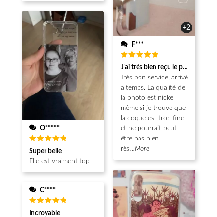
+2
F***
Note
5
J'ai très bien reçu le produit.
sur 5
Très bon service, arrivé
a temps. La qualité de
la photo est nickel
même si je trouve que
la coque est trop fine
O*****
et ne pourrait peut-
être pas bien
Note
5
rés
...More
Super belle
sur 5
Elle est vraiment top
C****
Note
5
Incroyable
sur 5