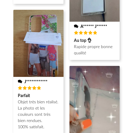
A****** J******
Note
5
Au top 👌
sur 5
Rapide propre bonne
qualité
J************
Note
5
Parfait
sur 5
Objet très bien réalisé.
La photo et les
couleurs sont très
bien rendues.
100% satisfait.