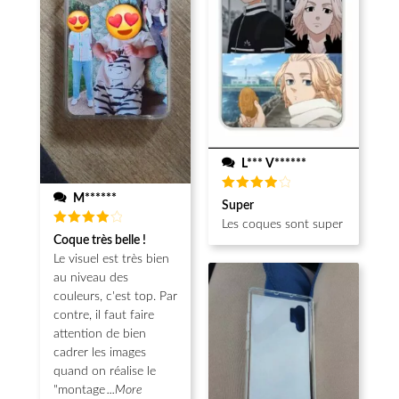
L*** V******
M******
Note
4
Super
sur 5
Les coques sont super
Note
4
Coque très belle !
sur 5
Le visuel est très bien
au niveau des
couleurs, c'est top. Par
contre, il faut faire
attention de bien
cadrer les images
quand on réalise le
"montage
...More