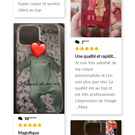
Super coque et service
client au top
J***
Note
5
Une qualité et rapidité au top!
sur 5
Je suis très satisfait de
ma coque
personnalisée et j'en
suis plus que ravi. La
qualité est au top et
est très professionnel.
L'impression de l'image
...More
W****
Note
5
Magnifique