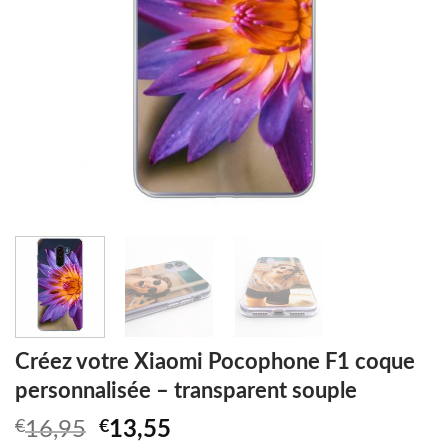
Créez votre Xiaomi Pocophone F1 coque
personnalisée – transparent souple
Original
Current
€
16,95
€
13,55