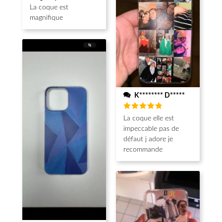
sur 5
La coque est
magnifique
K******** D*****
Note
5
La coque elle est
sur 5
impeccable pas de
défaut j adore je
recommande