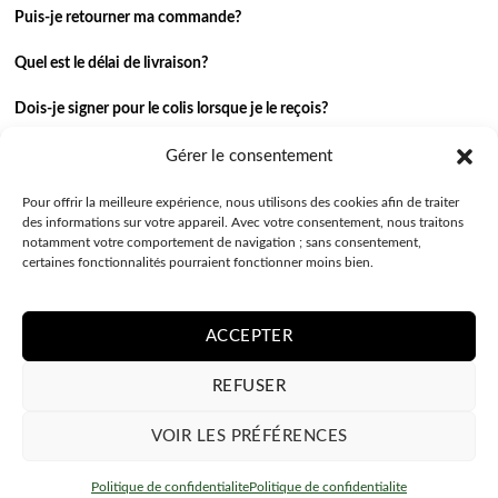
Puis-je retourner ma commande?
Quel est le délai de livraison?
Dois-je signer pour le colis lorsque je le reçois?
Je n’ai pas reçu ma commande.
Gérer le consentement
J’ai une autre question.
Pour offrir la meilleure expérience, nous utilisons des cookies afin de traiter
des informations sur votre appareil. Avec votre consentement, nous traitons
notamment votre comportement de navigation ; sans consentement,
Contactez-nous
certaines fonctionnalités pourraient fonctionner moins bien.
ACCEPTER
REFUSER
VOIR LES PRÉFÉRENCES
POLITIQUE DE CONFIDENTIALITE
CONDITIONS GÉNÉRALES
Politique de confidentialite
Politique de confidentialite