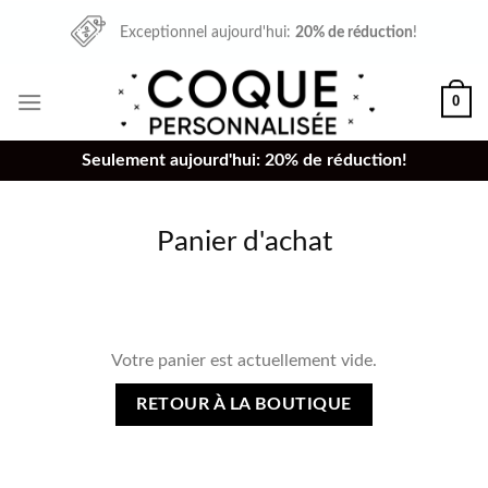
Skip
Exceptionnel aujourd'hui:
20% de réduction
!
to
content
0
Seulement aujourd'hui: 20% de réduction!
Panier d'achat
Votre panier est actuellement vide.
RETOUR À LA BOUTIQUE