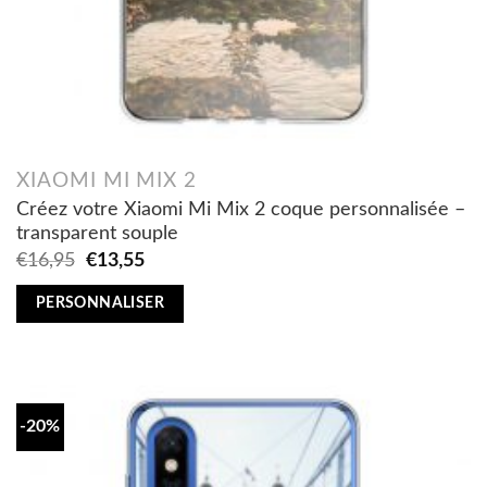
XIAOMI MI MIX 2
Créez votre Xiaomi Mi Mix 2 coque personnalisée –
transparent souple
Original
Current
€
16,95
€
13,55
price
price
was:
is:
PERSONNALISER
€16,95.
€13,55.
-20%