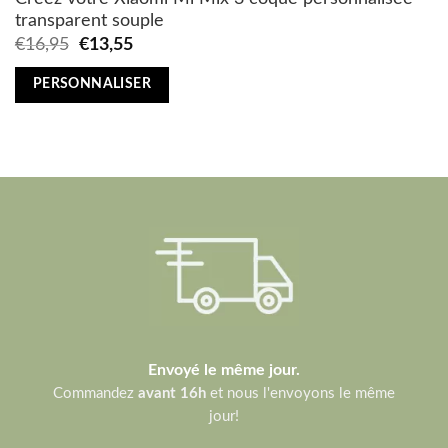
transparent souple
Original
Current
€
16,95
€
13,55
price
price
was:
is:
PERSONNALISER
€16,95.
€13,55.
Envoyé le même jour.
Commandez
avant 16h
et nous l'envoyons le même
jour!