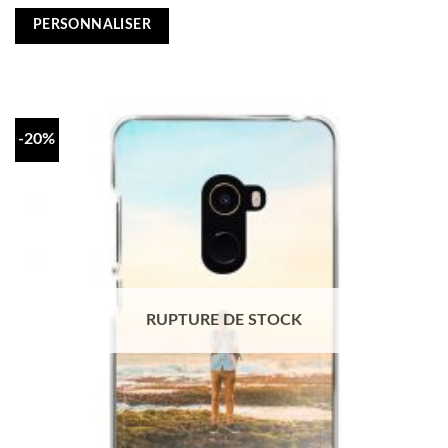
price
price
was:
is:
PERSONNALISER
€16,95.
€13,55.
-20%
RUPTURE DE STOCK