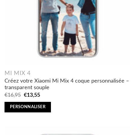
MI MIX 4
Créez votre Xiaomi Mi Mix 4 coque personnalisée –
transparent souple
Original
Current
€
16,95
€
13,55
price
price
was:
is:
PERSONNALISER
€16,95.
€13,55.