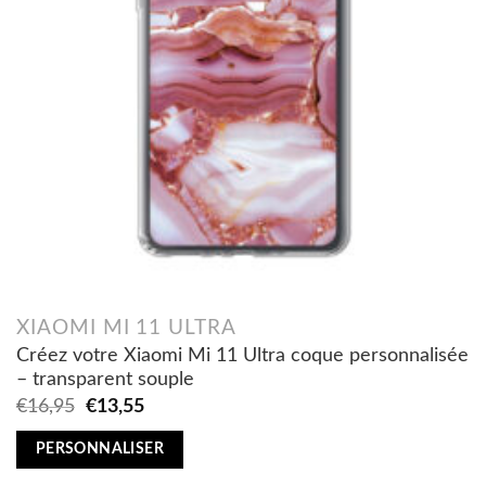
XIAOMI MI 11 ULTRA
Créez votre Xiaomi Mi 11 Ultra coque personnalisée
– transparent souple
Original
Current
€
16,95
€
13,55
price
price
was:
is:
PERSONNALISER
€16,95.
€13,55.