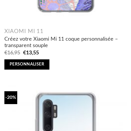
XIAOMI MI 11
Créez votre Xiaomi Mi 11 coque personnalisée –
transparent souple
Original
Current
€
16,95
€
13,55
price
price
was:
is:
PERSONNALISER
€16,95.
€13,55.
-20%