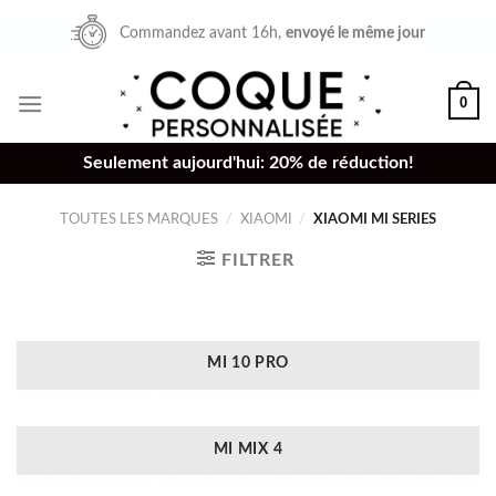
Skip
Commandez avant 16h,
envoyé le même jour
to
content
0
Seulement aujourd'hui: 20% de réduction!
TOUTES LES MARQUES
/
XIAOMI
/
XIAOMI MI SERIES
FILTRER
MI 10 PRO
MI MIX 4