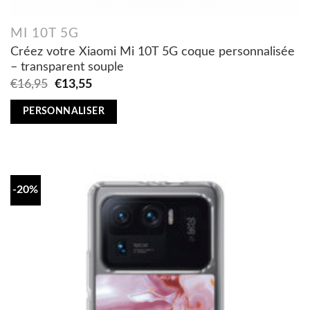
MI 10T 5G
Créez votre Xiaomi Mi 10T 5G coque personnalisée
– transparent souple
Original
Current
€
16,95
€
13,55
price
price
was:
is:
PERSONNALISER
€16,95.
€13,55.
-20%