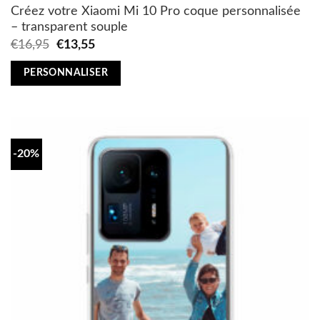
Créez votre Xiaomi Mi 10 Pro coque personnalisée
– transparent souple
Original
Current
€
16,95
€
13,55
price
price
was:
is:
PERSONNALISER
€16,95.
€13,55.
-20%