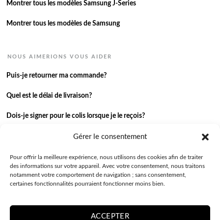
Montrer tous les modèles Samsung J-Series
Montrer tous les modèles de Samsung
NOUS AIMERIONS VOUS AIDER
Puis-je retourner ma commande?
Quel est le délai de livraison?
Dois-je signer pour le colis lorsque je le reçois?
Je n’ai pas reçu ma commande.
Gérer le consentement
J’ai une autre question.
Pour offrir la meilleure expérience, nous utilisons des cookies afin de traiter
des informations sur votre appareil. Avec votre consentement, nous traitons
notamment votre comportement de navigation ; sans consentement,
Contactez-nous
certaines fonctionnalités pourraient fonctionner moins bien.
ACCEPTER