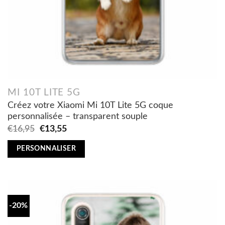
MI 10T LITE 5G
Créez votre Xiaomi Mi 10T Lite 5G coque
personnalisée – transparent souple
Original
Current
€
16,95
€
13,55
price
price
was:
is:
PERSONNALISER
€16,95.
€13,55.
-20%