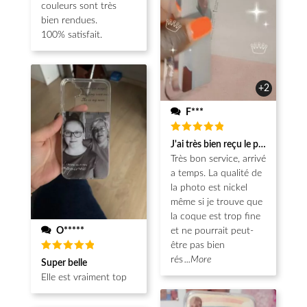
couleurs sont très
bien rendues.
100% satisfait.
+2
F***
Note
5
J'ai très bien reçu le produit.
sur 5
Très bon service, arrivé
a temps. La qualité de
la photo est nickel
même si je trouve que
la coque est trop fine
O*****
et ne pourrait peut-
être pas bien
Note
5
rés
...More
Super belle
sur 5
Elle est vraiment top