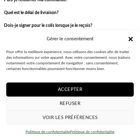
Puis-je retourner ma commande?
Quel est le délai de livraison?
Dois-je signer pour le colis lorsque je le reçois?
Je n’ai pas reçu ma commande.
Gérer le consentement
J’ai une autre question.
Pour offrir la meilleure expérience, nous utilisons des cookies afin de traiter
des informations sur votre appareil. Avec votre consentement, nous traitons
notamment votre comportement de navigation ; sans consentement,
Contactez-nous
certaines fonctionnalités pourraient fonctionner moins bien.
ACCEPTER
REFUSER
VOIR LES PRÉFÉRENCES
POLITIQUE DE CONFIDENTIALITE
CONDITIONS GÉNÉRALES
Politique de confidentialite
Politique de confidentialite
Copyright 2026 ©
Coquepersonnalisee.be