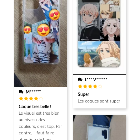
L*** V******
M******
Note
4
Super
sur 5
Les coques sont super
Note
4
Coque très belle !
sur 5
Le visuel est très bien
au niveau des
couleurs, c'est top. Par
contre, il faut faire
attention de bien