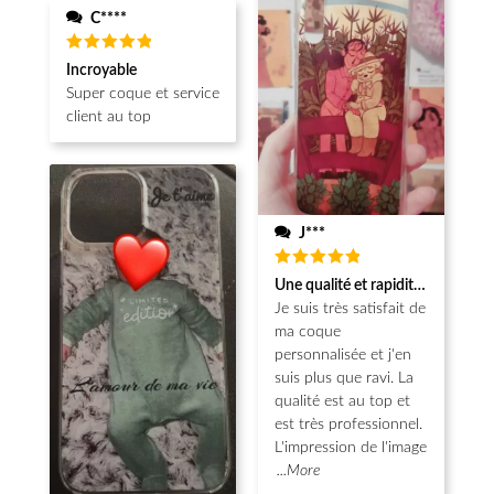
C****
Note
5
Incroyable
sur 5
Super coque et service
client au top
J***
Note
5
Une qualité et rapidité au top!
sur 5
Je suis très satisfait de
ma coque
personnalisée et j'en
suis plus que ravi. La
qualité est au top et
est très professionnel.
L'impression de l'image
...More