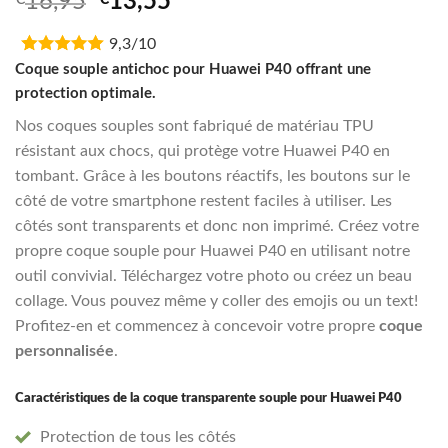
Original
Current
16,95
13,55
price
price
9,3/10
was:
is:
€16,95.
€13,55.
Coque souple antichoc pour Huawei P40 offrant une
protection optimale.
Nos coques souples sont fabriqué de matériau TPU
résistant aux chocs, qui protège votre Huawei P40 en
tombant. Grâce à les boutons réactifs, les boutons sur le
côté de votre smartphone restent faciles à utiliser. Les
côtés sont transparents et donc non imprimé. Créez votre
propre coque souple pour Huawei P40 en utilisant notre
outil convivial. Téléchargez votre photo ou créez un beau
collage. Vous pouvez même y coller des emojis ou un text!
Profitez-en et commencez à concevoir votre propre
coque
personnalisée
.
Caractéristiques de la coque transparente souple pour Huawei P40
Protection de tous les côtés