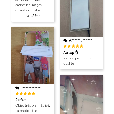
cadrer les images
quand on réalise le
"montage
...More
A****** J******
Note
5
Au top 👌
sur 5
Rapide propre bonne
qualité
J************
Note
5
Parfait
sur 5
Objet très bien réalisé.
La photo et les