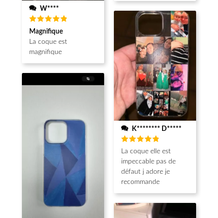
W****
Note
5
Magnifique
sur 5
La coque est
magnifique
K******** D*****
Note
5
La coque elle est
sur 5
impeccable pas de
défaut j adore je
recommande