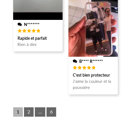
N*******
Note
5
Rapide et parfait
sur 5
Rien à dire
B**** R******
Note
5
C’est bien protecteur
sur 5
J’aime la couleur et la
poussière
1
2
...
6