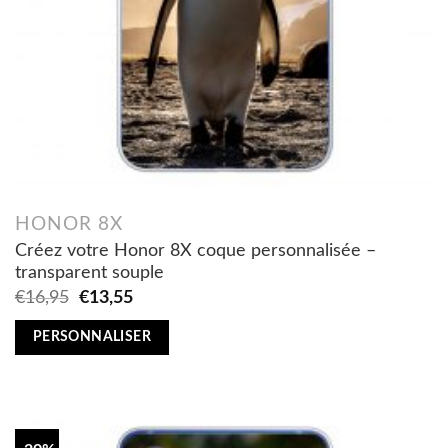
HONOR 8X
Créez votre Honor 8X coque personnalisée –
transparent souple
Original
Current
€
16,95
€
13,55
price
price
was:
is:
PERSONNALISER
€16,95.
€13,55.