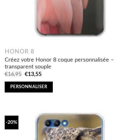
HONOR 8
Créez votre Honor 8 coque personnalisée –
transparent souple
Original
Current
€
16,95
€
13,55
price
price
was:
is:
PERSONNALISER
€16,95.
€13,55.
-20%