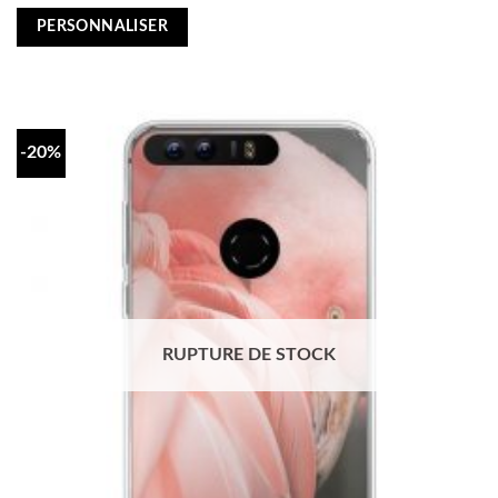
price
price
was:
is:
PERSONNALISER
€16,95.
€13,55.
-20%
RUPTURE DE STOCK