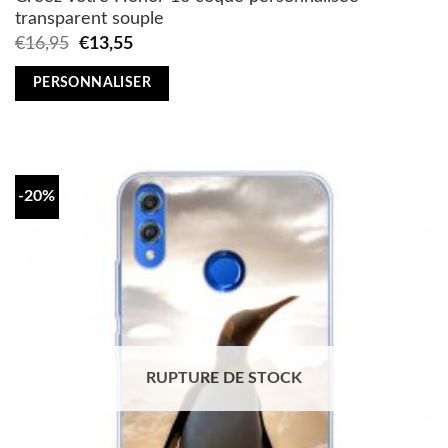
transparent souple
Original
Current
€
16,95
€
13,55
price
price
was:
is:
PERSONNALISER
€16,95.
€13,55.
-20%
RUPTURE DE STOCK