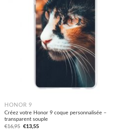
HONOR 9
Créez votre Honor 9 coque personnalisée –
transparent souple
Original
Current
€
16,95
€
13,55