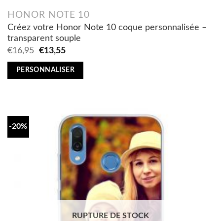
HONOR NOTE 10
Créez votre Honor Note 10 coque personnalisée –
transparent souple
Original
Current
€
16,95
€
13,55
price
price
was:
is:
PERSONNALISER
€16,95.
€13,55.
-20%
RUPTURE DE STOCK