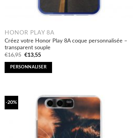
HONOR PLAY 8A
Créez votre Honor Play 8A coque personnalisée –
transparent souple
Original
Current
€
16,95
€
13,55
price
price
was:
is:
PERSONNALISER
€16,95.
€13,55.
-20%