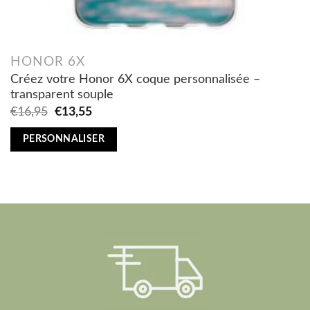
HONOR 6X
Créez votre Honor 6X coque personnalisée –
transparent souple
Original
Current
€
16,95
€
13,55
price
price
was:
is:
PERSONNALISER
€16,95.
€13,55.