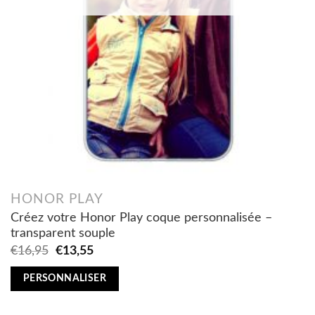
HONOR PLAY
Créez votre Honor Play coque personnalisée –
transparent souple
Original
Current
€
16,95
€
13,55
price
price
was:
is:
PERSONNALISER
€16,95.
€13,55.