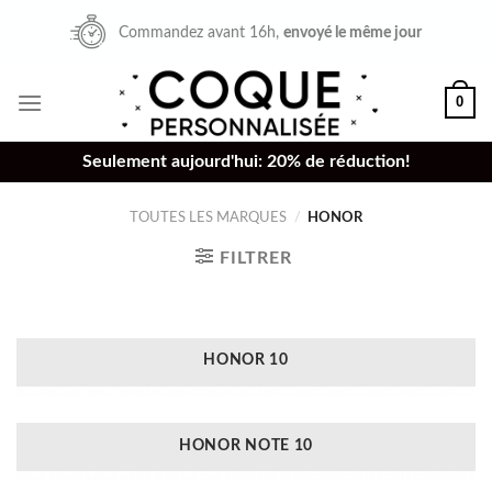
Skip
Commandez avant 16h,
envoyé le même jour
to
content
0
Seulement aujourd'hui: 20% de réduction!
TOUTES LES MARQUES
/
HONOR
FILTRER
HONOR 10
HONOR NOTE 10