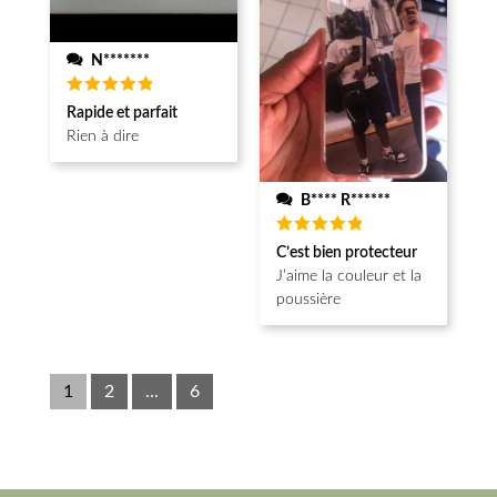
N*******
Note
5
Rapide et parfait
sur 5
Rien à dire
B**** R******
Note
5
C’est bien protecteur
sur 5
J’aime la couleur et la
poussière
1
2
...
6