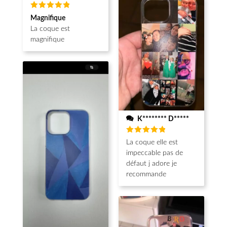
Note
5
Magnifique
sur 5
La coque est
magnifique
K******** D*****
Note
5
La coque elle est
sur 5
impeccable pas de
défaut j adore je
recommande