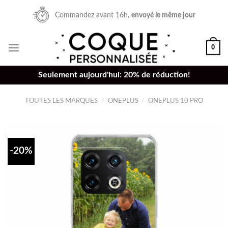
Skip
Commandez avant 16h,
envoyé le même jour
to
content
0
Seulement aujourd'hui: 20% de réduction!
TOUTES LES MARQUES
/
ONEPLUS
/
ONEPLUS 10 PRO
-20%