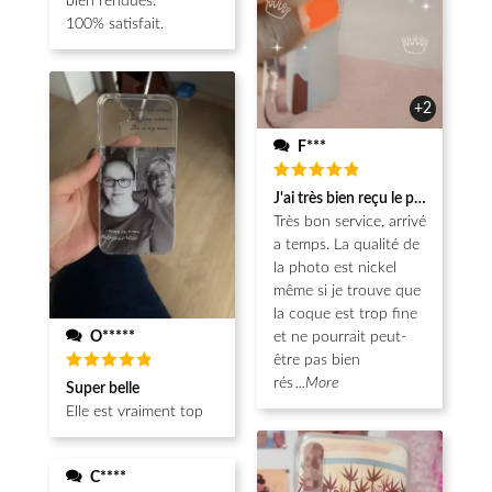
bien rendues.
100% satisfait.
+2
F***
Note
5
J'ai très bien reçu le produit.
sur 5
Très bon service, arrivé
a temps. La qualité de
la photo est nickel
même si je trouve que
la coque est trop fine
O*****
et ne pourrait peut-
être pas bien
Note
5
rés
...More
Super belle
sur 5
Elle est vraiment top
C****