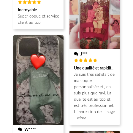
Note
5
Incroyable
sur 5
Super coque et service
client au top
J***
Note
5
Une qualité et rapidité au top!
sur 5
Je suis très satisfait de
ma coque
personnalisée et j'en
suis plus que ravi. La
qualité est au top et
est très professionnel.
L'impression de l'image
...More
W****