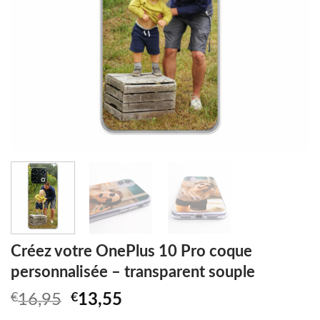
Créez votre OnePlus 10 Pro coque
personnalisée – transparent souple
Original
Current
€
16,95
€
13,55
price
price