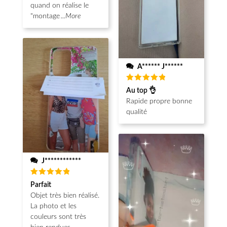
quand on réalise le
"montage
...More
A****** J******
Note
5
Au top 👌
sur 5
Rapide propre bonne
qualité
J************
Note
5
Parfait
sur 5
Objet très bien réalisé.
La photo et les
couleurs sont très