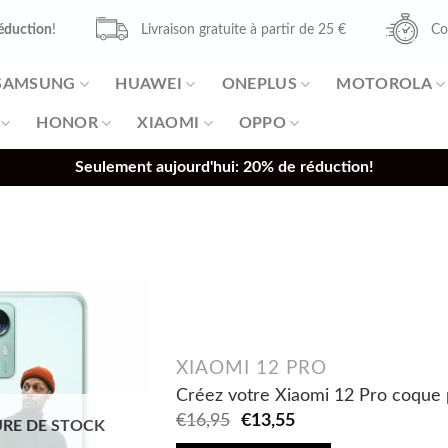
éduction
!
Livraison gratuite à partir de 25 €
Co
SAMSUNG
HUAWEI
ONEPLUS
MOTOROLA
HONOR
XIAOMI
OPPO
Seulement aujourd'hui: 20% de réduction!
XIAOMI 12 PRO
Créez votre Xiaomi 12 Pro coque 
Original
Current
€
16,95
€
13,55
RE DE STOCK
price
price