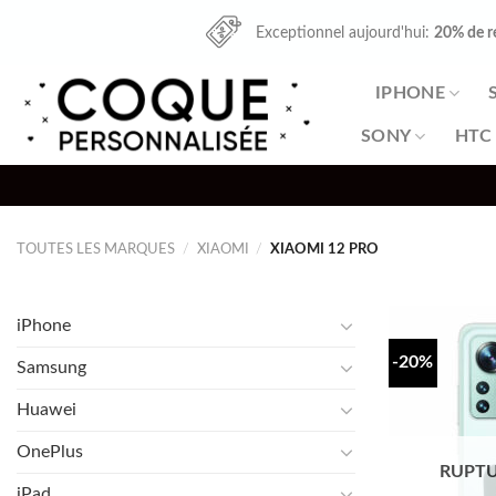
Skip
Exceptionnel aujourd'hui:
20% de r
to
content
IPHONE
SONY
HTC
TOUTES LES MARQUES
/
XIAOMI
/
XIAOMI 12 PRO
iPhone
-20%
Samsung
Huawei
OnePlus
RUPTU
iPad