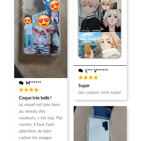
L*** V******
M******
Note
4
Super
sur 5
Les coques sont super
Note
4
Coque très belle !
sur 5
Le visuel est très bien
au niveau des
couleurs, c'est top. Par
contre, il faut faire
attention de bien
cadrer les images