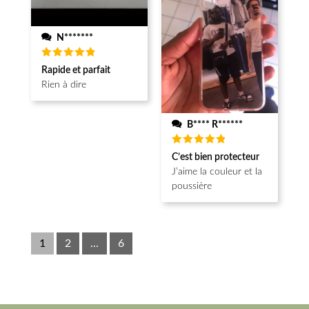
N*******
Note
5
Rapide et parfait
sur 5
Rien à dire
B**** R******
Note
5
C’est bien protecteur
sur 5
J’aime la couleur et la
poussière
1
2
...
6