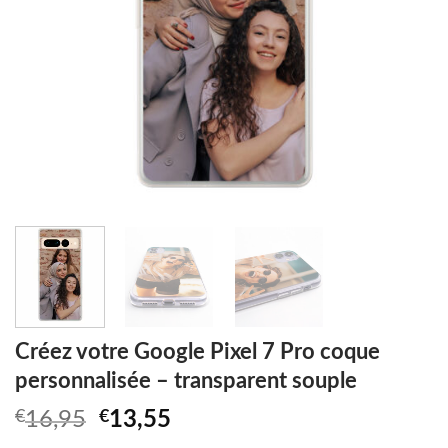
Créez votre Google Pixel 7 Pro coque
personnalisée – transparent souple
Original
Current
€
16,95
€
13,55
price
price