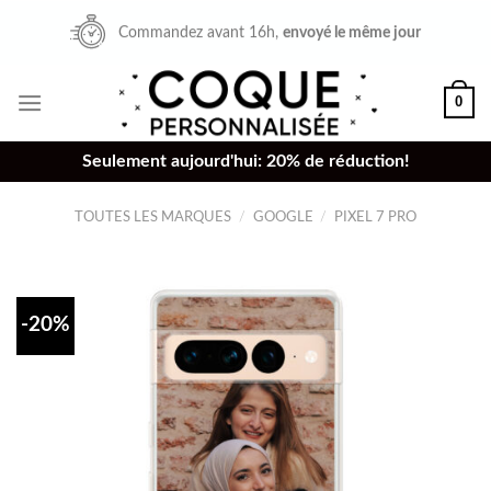
Skip
Commandez avant 16h,
envoyé le même jour
to
content
0
Seulement aujourd'hui: 20% de réduction!
TOUTES LES MARQUES
/
GOOGLE
/
PIXEL 7 PRO
-20%