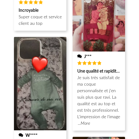
Note
5
Incroyable
sur 5
Super coque et service
client au top
J***
Note
5
Une qualité et rapidité au top!
sur 5
Je suis très satisfait de
ma coque
personnalisée et j'en
suis plus que ravi. La
qualité est au top et
est très professionnel.
L'impression de l'image
...More
W****