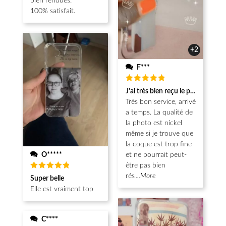
bien rendues.
100% satisfait.
+2
F***
Note
5
J'ai très bien reçu le produit.
sur 5
Très bon service, arrivé
a temps. La qualité de
la photo est nickel
même si je trouve que
la coque est trop fine
O*****
et ne pourrait peut-
être pas bien
Note
5
rés
...More
Super belle
sur 5
Elle est vraiment top
C****