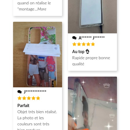
quand on réalise le
"montage
...More
A****** J******
Note
5
Au top 👌
sur 5
Rapide propre bonne
qualité
J************
Note
5
Parfait
sur 5
Objet très bien réalisé.
La photo et les
couleurs sont très