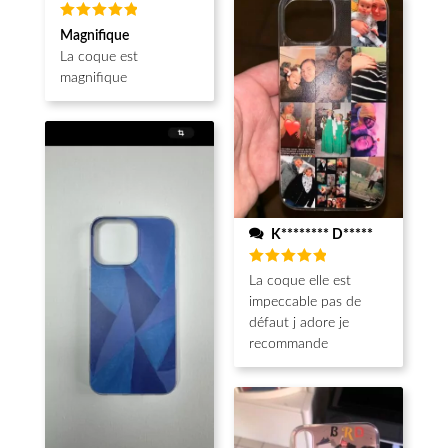
Note
5
Magnifique
sur 5
La coque est
magnifique
K******** D*****
Note
5
La coque elle est
sur 5
impeccable pas de
défaut j adore je
recommande