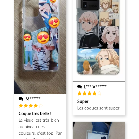
L*** V******
M******
Note
4
Super
sur 5
Les coques sont super
Note
4
Coque très belle !
sur 5
Le visuel est très bien
au niveau des
couleurs, c'est top. Par