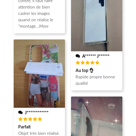
contre, il faut faire
attention de bien
cadrer les images
quand on réalise le
"montage
...More
A****** J******
Note
5
Au top 👌
sur 5
Rapide propre bonne
qualité
J************
Note
5
Parfait
sur 5
Objet très bien réalisé.