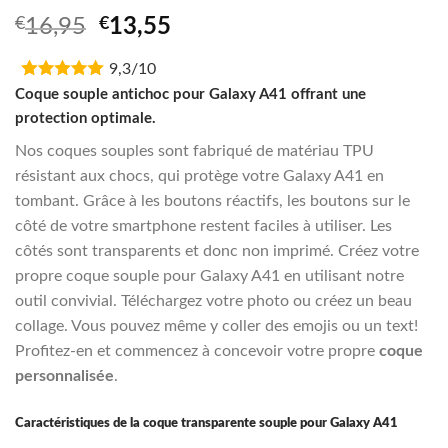
Original
Current
€
16,95
€
13,55
price
price
9,3/10
was:
is:
€16,95.
€13,55.
Coque souple antichoc pour Galaxy A41 offrant une
protection optimale.
Nos coques souples sont fabriqué de matériau TPU
résistant aux chocs, qui protège votre Galaxy A41 en
tombant. Grâce à les boutons réactifs, les boutons sur le
côté de votre smartphone restent faciles à utiliser. Les
côtés sont transparents et donc non imprimé. Créez votre
propre coque souple pour Galaxy A41 en utilisant notre
outil convivial. Téléchargez votre photo ou créez un beau
collage. Vous pouvez même y coller des emojis ou un text!
Profitez-en et commencez à concevoir votre propre
coque
personnalisée
.
Caractéristiques de la coque transparente souple pour Galaxy A41