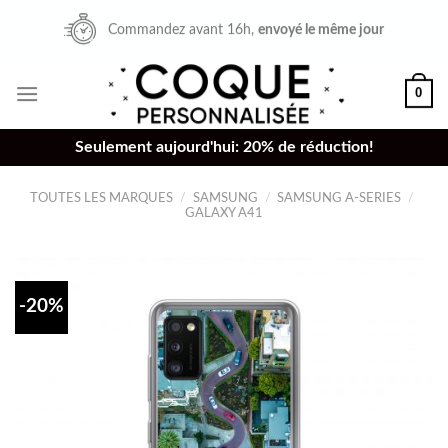
Skip
Commandez avant 16h,
envoyé le même jour
to
content
0
Seulement aujourd'hui: 20% de réduction!
TOUTES LES MARQUES
/
SAMSUNG
/
SAMSUNG A-SERIES
/
GALAXY A41
-20%