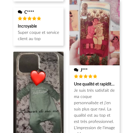
C****
Note
5
Incroyable
sur 5
Super coque et service
client au top
J***
Note
5
Une qualité et rapidité au top!
sur 5
Je suis très satisfait de
ma coque
personnalisée et j'en
suis plus que ravi. La
qualité est au top et
est très professionnel.
L'impression de l'image