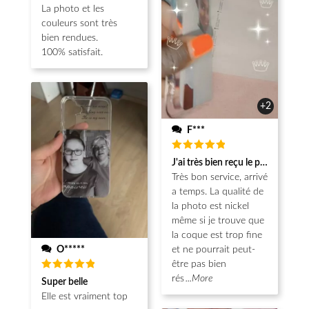
La photo et les
couleurs sont très
bien rendues.
100% satisfait.
+2
F***
Note
5
J'ai très bien reçu le produit.
sur 5
Très bon service, arrivé
a temps. La qualité de
la photo est nickel
même si je trouve que
la coque est trop fine
O*****
et ne pourrait peut-
être pas bien
Note
5
rés
...More
Super belle
sur 5
Elle est vraiment top