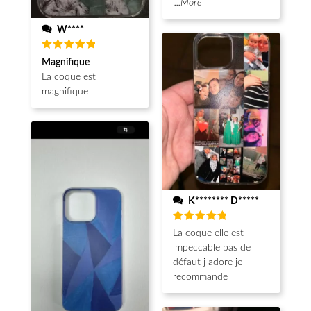
...More
W****
Note
5
Magnifique
sur 5
La coque est
magnifique
K******** D*****
Note
5
La coque elle est
sur 5
impeccable pas de
défaut j adore je
recommande