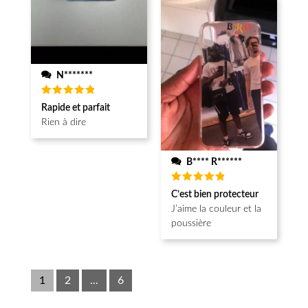
N*******
Note
5
Rapide et parfait
sur 5
Rien à dire
B**** R******
Note
5
C’est bien protecteur
sur 5
J’aime la couleur et la
poussière
1
2
...
6