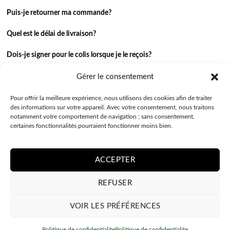
Puis-je retourner ma commande?
Quel est le délai de livraison?
Dois-je signer pour le colis lorsque je le reçois?
Je n’ai pas reçu ma commande.
Gérer le consentement
J’ai une autre question.
Pour offrir la meilleure expérience, nous utilisons des cookies afin de traiter
des informations sur votre appareil. Avec votre consentement, nous traitons
notamment votre comportement de navigation ; sans consentement,
Contactez-nous
certaines fonctionnalités pourraient fonctionner moins bien.
ACCEPTER
REFUSER
VOIR LES PRÉFÉRENCES
Créez votre iPhone 11 Pro coque personnalisée – transparent souple
POLITIQUE DE CONFIDENTIALITE
CONDITIONS GÉNÉRALES
Politique de confidentialite
Politique de confidentialite