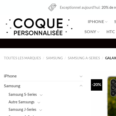
Skip
Exceptionnel aujourd'hui:
20% de r
to
content
IPHONE
SONY
HTC
TOUTES LES MARQUES
/
SAMSUNG
/
SAMSUNG A-SERIES
/
GALAX
iPhone
-20%
Samsung
Samsung S-Series
Autre Samsungs
Samsung J-Series