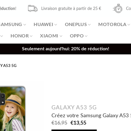
éduction
!
Livraison gratuite à partir de 25 €
Co
SAMSUNG
HUAWEI
ONEPLUS
MOTOROLA
HONOR
XIAOMI
OPPO
Seulement aujourd'hui: 20% de réduction!
Y A53 5G
GALAXY A53 5G
Créez votre Samsung Galaxy A53 
Original
Current
€
16,95
€
13,55
price
price