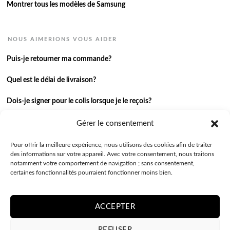
Montrer tous les modèles de Samsung
NOUS AIMERIONS VOUS AIDER
Puis-je retourner ma commande?
Quel est le délai de livraison?
Dois-je signer pour le colis lorsque je le reçois?
Je n’ai pas reçu ma commande.
Gérer le consentement
J’ai une autre question.
Pour offrir la meilleure expérience, nous utilisons des cookies afin de traiter
des informations sur votre appareil. Avec votre consentement, nous traitons
notamment votre comportement de navigation ; sans consentement,
Contactez-nous
certaines fonctionnalités pourraient fonctionner moins bien.
ACCEPTER
REFUSER