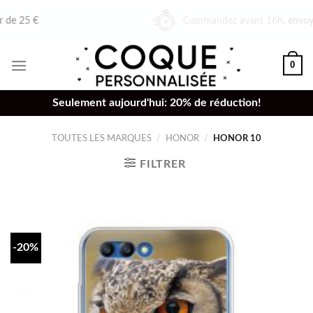
Skip
Commandez avant 16h,
envoyé le même jour
to
content
0
Seulement aujourd'hui: 20% de réduction!
TOUTES LES MARQUES
/
HONOR
/
HONOR 10
FILTRER
-20%