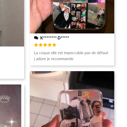
K******** D*****
Note
5
La coque elle est impeccable pas de défaut
sur 5
j adore je recommande