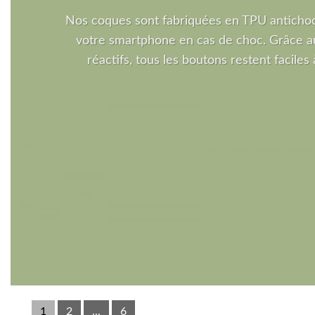
Nos coques sont fabriquées en TPU antichoc
votre smartphone en cas de choc. Grâce a
réactifs, tous les boutons restent faciles à
1
2
...
6