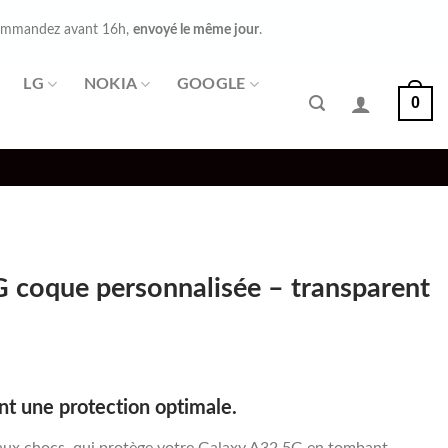
mmandez avant 16h,
envoyé le même jour
.
LG
NOKIA
GOOGLE
0
 coque personnalisée – transparent
t une protection optimale.
aux chocs, qui protège votre Galaxy A32 5G en tombant.