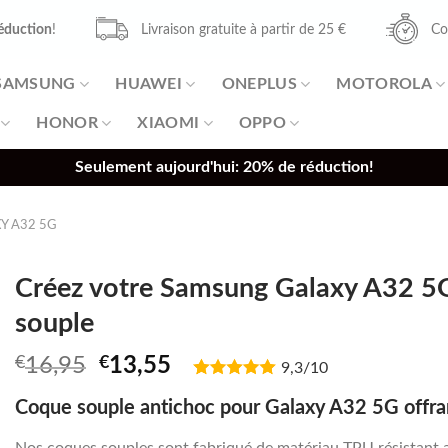
éduction
!
Livraison gratuite à partir de 25 €
Co
SAMSUNG
HUAWEI
ONEPLUS
MOTOROLA
HONOR
XIAOMI
OPPO
Seulement aujourd'hui: 20% de réduction!
Y A32 5G
Créez votre Samsung Galaxy A32 5G
souple
Original
Current
€
16,95
€
13,55
9,3/10
price
price
Coque souple antichoc pour Galaxy A32 5G offran
was:
is:
€16,95.
€13,55.
Nos coques souples sont fabriqué de matériau TPU résistant 