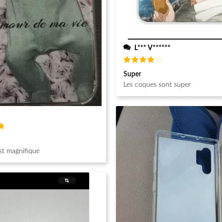
L*** V******
Note
4
Super
sur 5
Les coques sont super
st magnifique