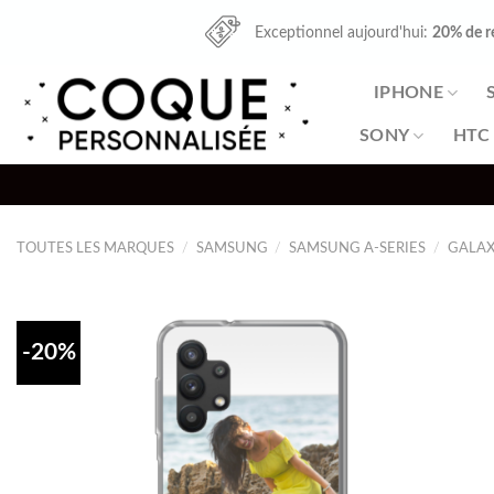
Skip
Exceptionnel aujourd'hui:
20% de r
to
content
IPHONE
SONY
HTC
TOUTES LES MARQUES
/
SAMSUNG
/
SAMSUNG A-SERIES
/
GALAX
-20%