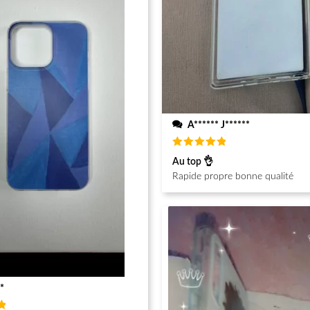
A****** J******
Note
5
Au top 👌
sur 5
Rapide propre bonne qualité
*