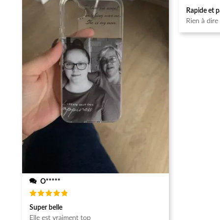
Note
5
Rapide et p
sur 5
Rien à dire
O*****
Note
5
Super belle
sur 5
Elle est vraiment top