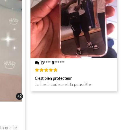
B**** R******
Note
5
C’est bien protecteur
sur 5
J’aime la couleur et la poussière
+2
La qualité