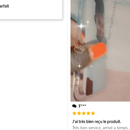
arfait
F***
Note
5
J'ai très bien reçu le produit.
sur 5
Très bon service, arrivé a temps. 