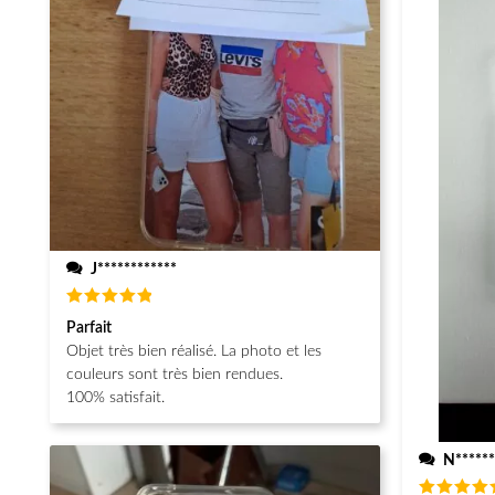
J************
Note
5
Parfait
sur 5
Objet très bien réalisé. La photo et les
couleurs sont très bien rendues.
100% satisfait.
N******