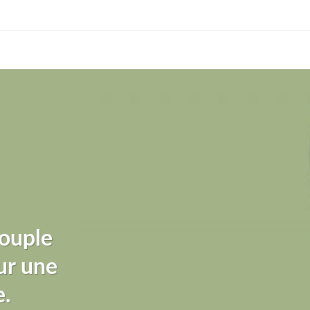
ouple
ur une
e.