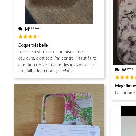
M******
Note
4
Coque très belle !
sur 5
Le visuel est très bien au niveau des
couleurs, c'est top. Par contre, il faut faire
attention de bien cadrer les images quand
W****
on réalise le "montage
...More
Note
5
Magnifique
sur 5
La coque e