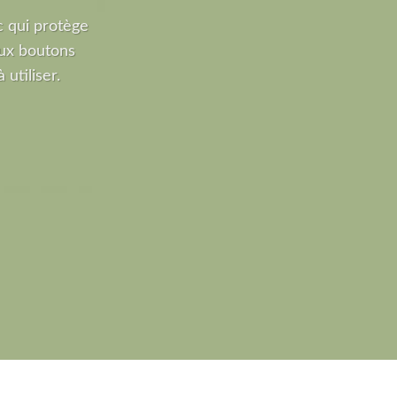
 qui protège
ux boutons
 utiliser.