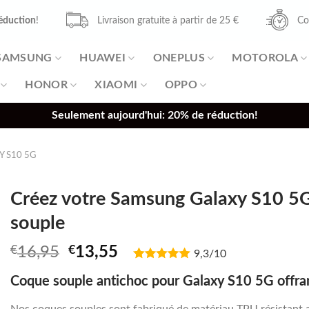
éduction
!
Livraison gratuite à partir de 25 €
Co
SAMSUNG
HUAWEI
ONEPLUS
MOTOROLA
HONOR
XIAOMI
OPPO
Seulement aujourd'hui: 20% de réduction!
Y S10 5G
Créez votre Samsung Galaxy S10 5G
souple
Original
Current
€
16,95
€
13,55
9,3/10
price
price
Coque souple antichoc pour Galaxy S10 5G offran
was:
is:
€16,95.
€13,55.
Nos coques souples sont fabriqué de matériau TPU résistant 