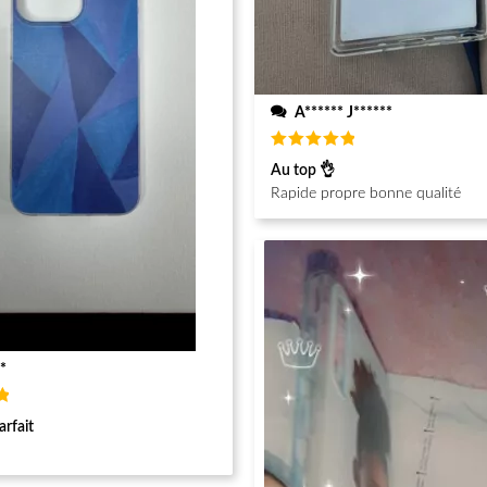
A****** J******
Note
5
Au top 👌
sur 5
Rapide propre bonne qualité
*
arfait