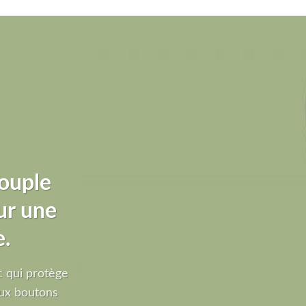
ouple
ur une
e.
 qui protège
ux boutons