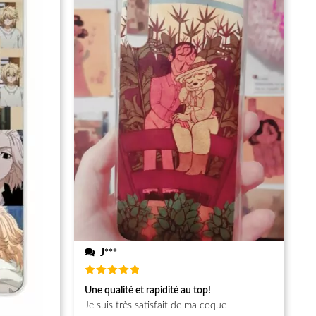
J***
Note
5
Une qualité et rapidité au top!
sur 5
Je suis très satisfait de ma coque