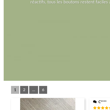
réactifs, tous les boutons restent faciles à
1
2
...
6
C****