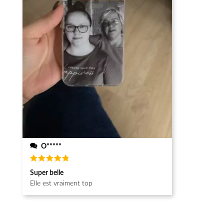
O*****
Note
5
Super belle
sur 5
Elle est vraiment top