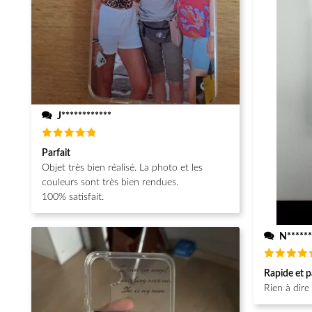
J************
Note
5
Parfait
sur 5
Objet très bien réalisé. La photo et les
couleurs sont très bien rendues.
100% satisfait.
N******
Note
5
Rapide et p
sur 5
Rien à dire