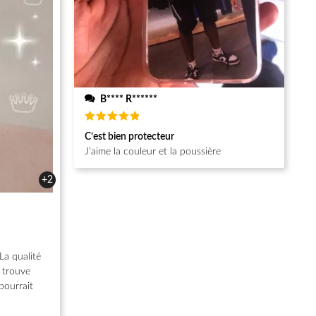
B**** R******
Note
5
C’est bien protecteur
sur 5
J’aime la couleur et la poussière
+2
La qualité
e trouve
pourrait