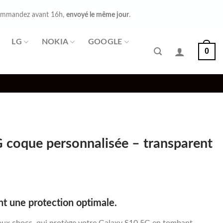
mmandez avant 16h,
envoyé le même jour
.
LG
NOKIA
GOOGLE
0
 coque personnalisée – transparent
t une protection optimale.
aux chocs, qui protège votre Galaxy S10 5G en tombant.