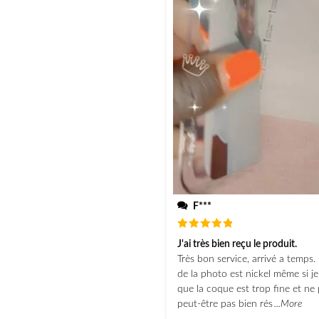
F***
Note
5
J'ai très bien reçu le produit.
sur 5
Très bon service, arrivé a temps. 
de la photo est nickel même si j
que la coque est trop fine et ne 
peut-être pas bien rés
...More