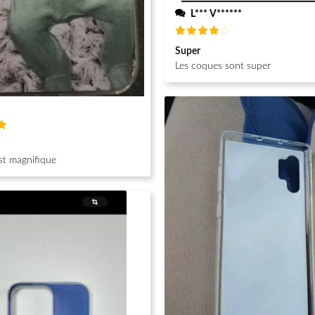
L*** V******
Note
4
Super
sur 5
Les coques sont super
st magnifique