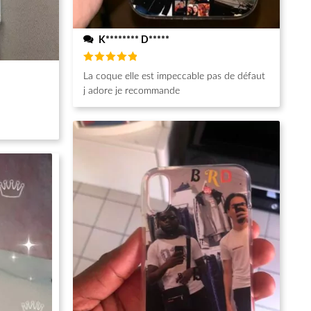
K******** D*****
Note
5
La coque elle est impeccable pas de défaut
sur 5
j adore je recommande