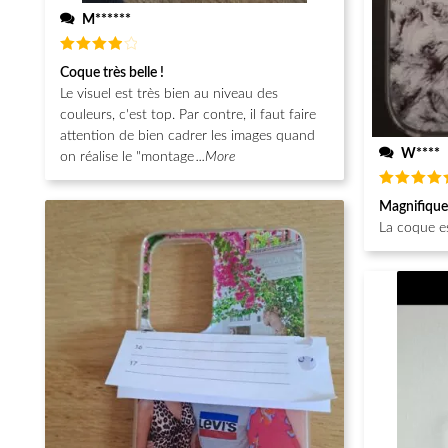
M******
Note
4
Coque très belle !
sur 5
Le visuel est très bien au niveau des
couleurs, c'est top. Par contre, il faut faire
attention de bien cadrer les images quand
W****
on réalise le "montage
...More
Note
5
Magnifique
sur 5
La coque e