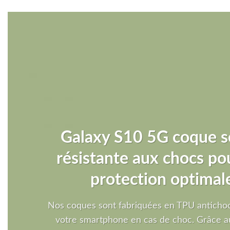
Galaxy S10 5G coque s
résistante aux chocs po
protection optimal
Nos coques sont fabriquées en TPU antichoc
votre smartphone en cas de choc. Grâce a