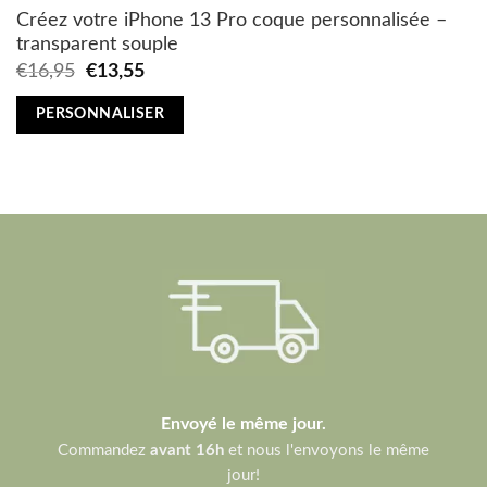
Créez votre iPhone 13 Pro coque personnalisée –
transparent souple
Original
Current
€
16,95
€
13,55
price
price
was:
is:
PERSONNALISER
€16,95.
€13,55.
Envoyé le même jour.
Commandez
avant 16h
et nous l'envoyons le même
jour!