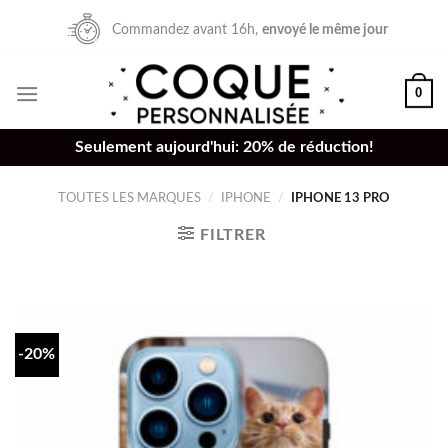
Skip
Commandez avant 16h,
envoyé le même jour
to
content
0
Seulement aujourd'hui: 20% de réduction!
TOUTES LES MARQUES
/
IPHONE
/
IPHONE 13 PRO
FILTRER
-20%