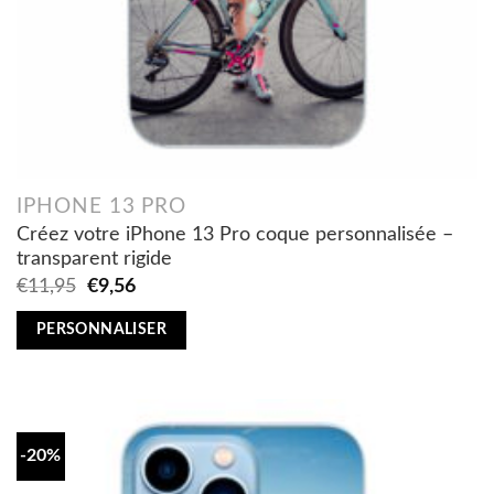
IPHONE 13 PRO
Créez votre iPhone 13 Pro coque personnalisée –
transparent rigide
Original
Current
€
11,95
€
9,56
price
price
was:
is:
PERSONNALISER
€11,95.
€9,56.
-20%