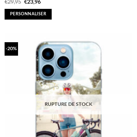
Original
Current
€
29,95
€
23,96
price
price
was:
is:
PERSONNALISER
€29,95.
€23,96.
-20%
RUPTURE DE STOCK