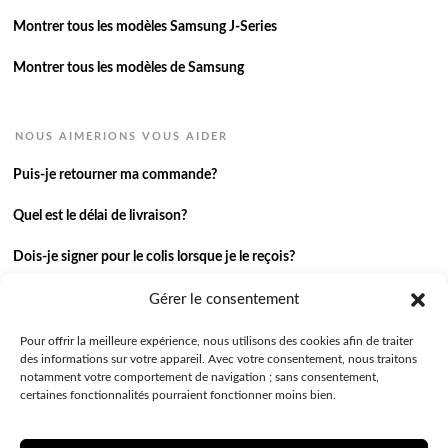
Montrer tous les modèles Samsung J-Series
Montrer tous les modèles de Samsung
NOUS AIMERIONS VOUS AIDER
Puis-je retourner ma commande?
Quel est le délai de livraison?
Dois-je signer pour le colis lorsque je le reçois?
Je n’ai pas reçu ma commande.
Gérer le consentement
J’ai une autre question.
Pour offrir la meilleure expérience, nous utilisons des cookies afin de traiter
des informations sur votre appareil. Avec votre consentement, nous traitons
notamment votre comportement de navigation ; sans consentement,
Contactez-nous
certaines fonctionnalités pourraient fonctionner moins bien.