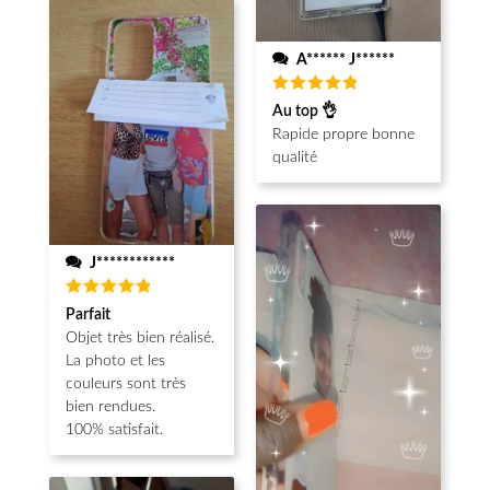
A****** J******
Note
5
Au top 👌
sur 5
Rapide propre bonne
qualité
J************
Note
5
Parfait
sur 5
Objet très bien réalisé.
La photo et les
couleurs sont très
bien rendues.
100% satisfait.