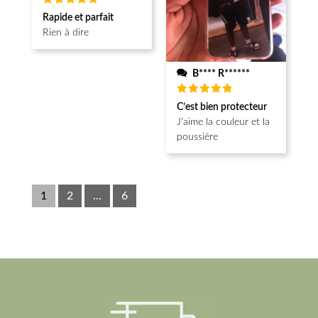
Note
5
Rapide et parfait
sur 5
Rien à dire
B**** R******
Note
5
C’est bien protecteur
sur 5
J’aime la couleur et la
poussière
1
2
...
6