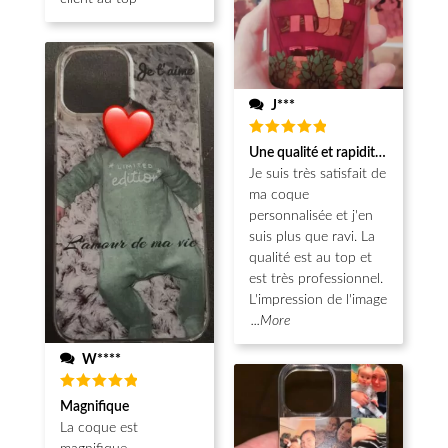
J***
Note
5
Une qualité et rapidité au top!
sur 5
Je suis très satisfait de
ma coque
personnalisée et j'en
suis plus que ravi. La
qualité est au top et
est très professionnel.
L'impression de l'image
...More
W****
Note
5
Magnifique
sur 5
La coque est