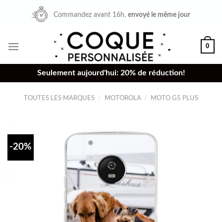
Skip
Commandez avant 16h,
envoyé le même jour
to
content
0
Seulement aujourd'hui: 20% de réduction!
TOUTES LES MARQUES
/
MOTOROLA
/
MOTO G5 PLUS
-20%