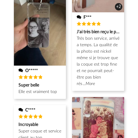
+2
F***
Note
5
J'ai très bien reçu le produit.
sur 5
Très bon service, arrivé
a temps. La qualité de
la photo est nickel
même si je trouve que
la coque est trop fine
O*****
et ne pourrait peut-
être pas bien
Note
5
rés
...More
Super belle
sur 5
Elle est vraiment top
C****
Note
5
Incroyable
sur 5
Super coque et service
client au top