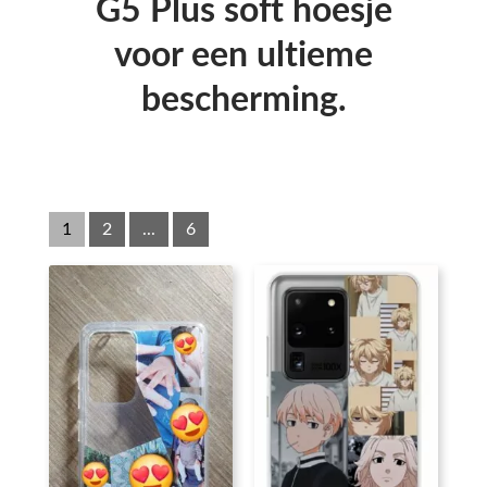
G5 Plus soft hoesje
voor een ultieme
bescherming.
1
2
...
6