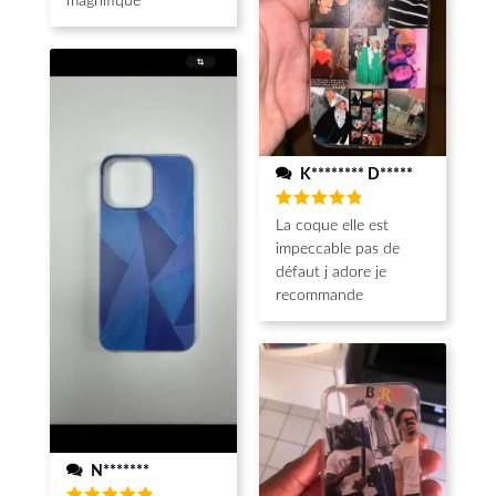
magnifique
K******** D*****
Note
5
La coque elle est
sur 5
impeccable pas de
défaut j adore je
recommande
N*******