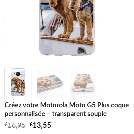
Créez votre Motorola Moto G5 Plus coque
personnalisée – transparent souple
Original
Current
€
16,95
€
13,55
price
price