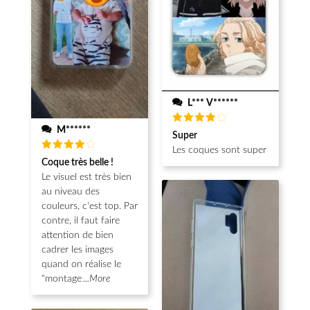
L*** V******
M******
Note
4
Super
sur 5
Les coques sont super
Note
4
Coque très belle !
sur 5
Le visuel est très bien
au niveau des
couleurs, c'est top. Par
contre, il faut faire
attention de bien
cadrer les images
quand on réalise le
"montage
...More