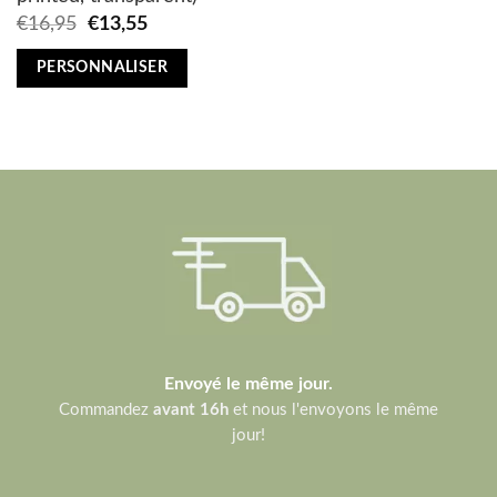
Original
Current
€
16,95
€
13,55
price
price
was:
is:
PERSONNALISER
€16,95.
€13,55.
Envoyé le même jour.
Commandez
avant 16h
et nous l'envoyons le même
jour!