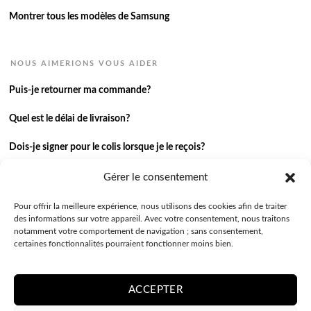
Montrer tous les modèles de Samsung
NOUS AIMERIONS VOUS AIDER
Puis-je retourner ma commande?
Quel est le délai de livraison?
Dois-je signer pour le colis lorsque je le reçois?
Je n’ai pas reçu ma commande.
Gérer le consentement
J’ai une autre question.
Pour offrir la meilleure expérience, nous utilisons des cookies afin de traiter
des informations sur votre appareil. Avec votre consentement, nous traitons
notamment votre comportement de navigation ; sans consentement,
Contactez-nous
certaines fonctionnalités pourraient fonctionner moins bien.
ACCEPTER