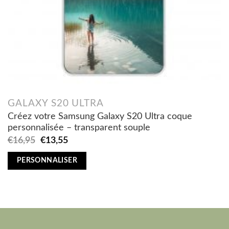
GALAXY S20 ULTRA
Créez votre Samsung Galaxy S20 Ultra coque
personnalisée – transparent souple
Original
Current
€
16,95
€
13,55
price
price
was:
is:
PERSONNALISER
€16,95.
€13,55.