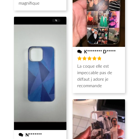
magnifique
K******** D*****
Note
5
La coque elle est
sur 5
impeccable pas de
défaut j adore je
recommande
N*******