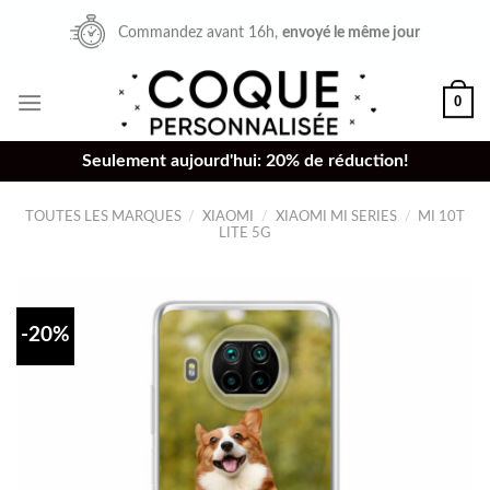
Skip
Commandez avant 16h,
envoyé le même jour
to
content
0
Seulement aujourd'hui: 20% de réduction!
TOUTES LES MARQUES
/
XIAOMI
/
XIAOMI MI SERIES
/
MI 10T
LITE 5G
-20%