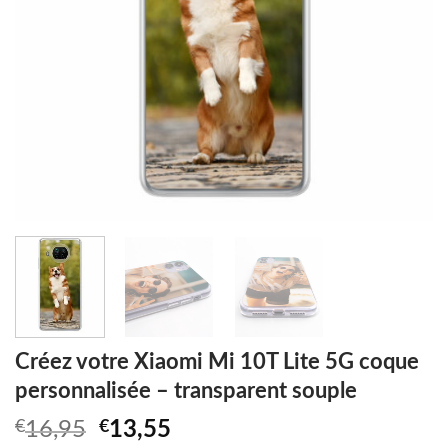
Créez votre Xiaomi Mi 10T Lite 5G coque
personnalisée – transparent souple
Original
Current
€
16,95
€
13,55