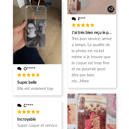
+2
F***
Note
5
J'ai très bien reçu le produit.
sur 5
Très bon service, arrivé
a temps. La qualité de
la photo est nickel
même si je trouve que
la coque est trop fine
O*****
et ne pourrait peut-
être pas bien
Note
5
rés
...More
Super belle
sur 5
Elle est vraiment top
C****
Note
5
Incroyable
sur 5
Super coque et service