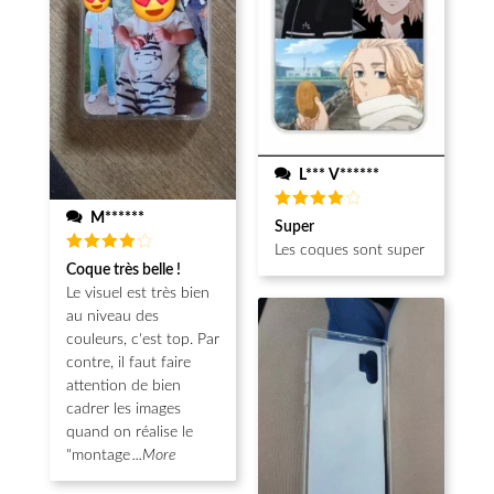
L*** V******
M******
Note
4
Super
sur 5
Les coques sont super
Note
4
Coque très belle !
sur 5
Le visuel est très bien
au niveau des
couleurs, c'est top. Par
contre, il faut faire
attention de bien
cadrer les images
quand on réalise le
"montage
...More