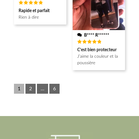
Note
5
Rapide et parfait
sur 5
Rien à dire
B**** R******
Note
5
C’est bien protecteur
sur 5
J’aime la couleur et la
poussière
1
2
...
6