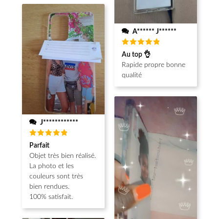
A****** J******
Note
5
Au top 👌
sur 5
Rapide propre bonne
qualité
J************
Note
5
Parfait
sur 5
Objet très bien réalisé.
La photo et les
couleurs sont très
bien rendues.
100% satisfait.