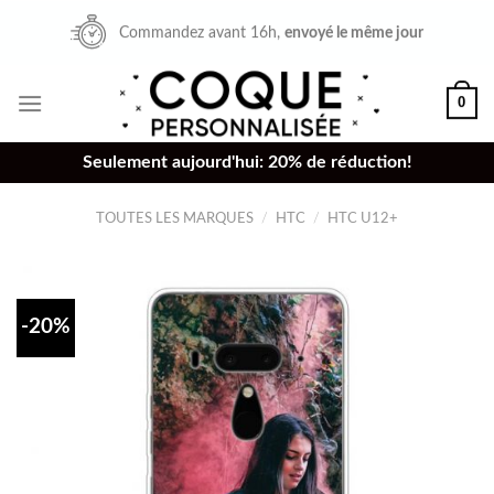
Skip
Commandez avant 16h,
envoyé le même jour
to
content
0
Seulement aujourd'hui: 20% de réduction!
TOUTES LES MARQUES
/
HTC
/
HTC U12+
-20%