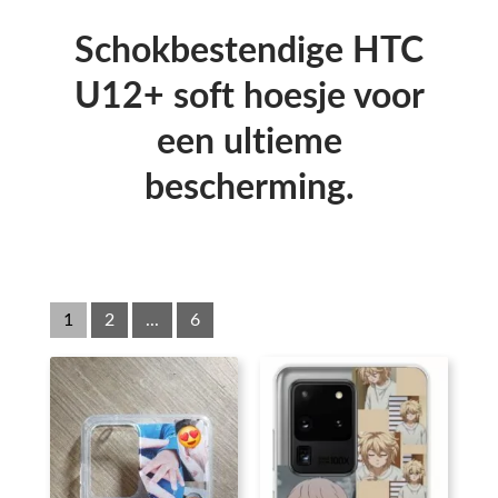
Schokbestendige HTC
U12+ soft hoesje voor
een ultieme
bescherming.
1
2
...
6