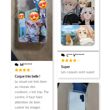
L*** V******
M******
Note
4
Super
sur 5
Les coques sont super
Note
4
Coque très belle !
sur 5
Le visuel est très bien
au niveau des
couleurs, c'est top. Par
contre, il faut faire
attention de bien
cadrer les images