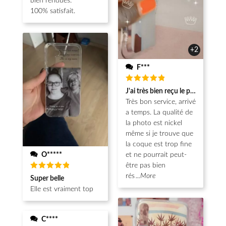
bien rendues.
100% satisfait.
+2
F***
Note
5
J'ai très bien reçu le produit.
sur 5
Très bon service, arrivé
a temps. La qualité de
la photo est nickel
même si je trouve que
la coque est trop fine
O*****
et ne pourrait peut-
être pas bien
Note
5
rés
...More
Super belle
sur 5
Elle est vraiment top
C****