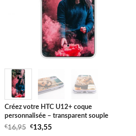
Créez votre HTC U12+ coque
personnalisée – transparent souple
Original
Current
€
16,95
€
13,55
price
price