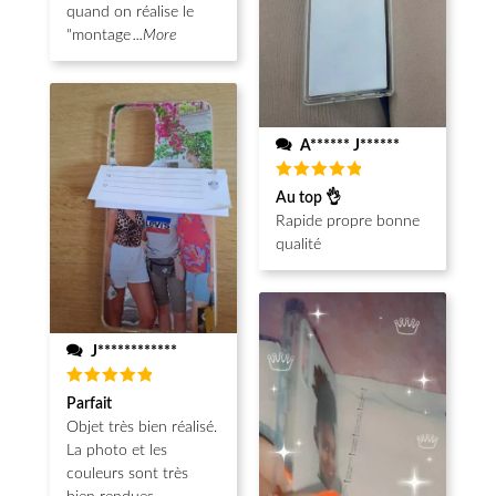
quand on réalise le
"montage
...More
A****** J******
Note
5
Au top 👌
sur 5
Rapide propre bonne
qualité
J************
Note
5
Parfait
sur 5
Objet très bien réalisé.
La photo et les
couleurs sont très