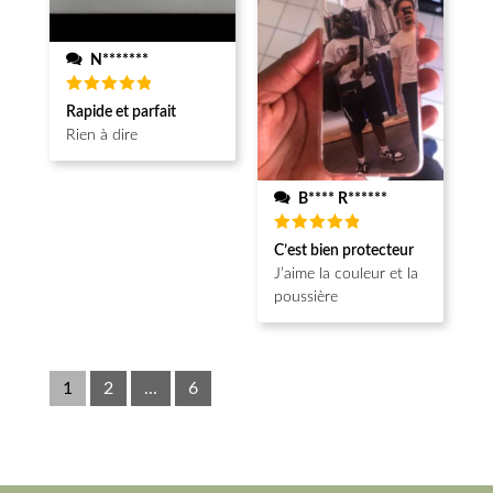
N*******
Note
5
Rapide et parfait
sur 5
Rien à dire
B**** R******
Note
5
C’est bien protecteur
sur 5
J’aime la couleur et la
poussière
1
2
...
6