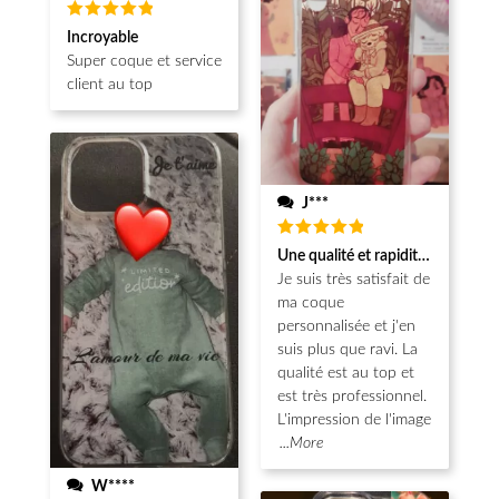
Note
5
Incroyable
sur 5
Super coque et service
client au top
J***
Note
5
Une qualité et rapidité au top!
sur 5
Je suis très satisfait de
ma coque
personnalisée et j'en
suis plus que ravi. La
qualité est au top et
est très professionnel.
L'impression de l'image
...More
W****