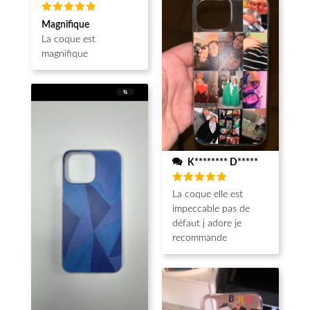
Note
5
Magnifique
sur 5
La coque est
magnifique
K******** D*****
Note
5
La coque elle est
sur 5
impeccable pas de
défaut j adore je
recommande