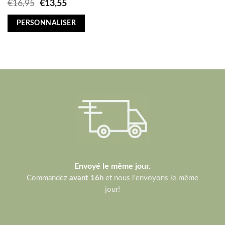
Original
Current
€
16,95
€
13,55
price
price
was:
is:
PERSONNALISER
€16,95.
€13,55.
Envoyé le même jour.
Commandez
avant 16h
et nous l'envoyons le même
jour!