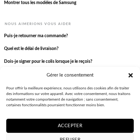
Montrer tous les modèles de Samsung
NOUS AIMERIONS VOUS AIDER
Puis-je retourner ma commande?
Quel est le délai de livraison?
Dois-je signer pour le colis lorsque je le reçois?
Je n’ai pas reçu ma commande.
Gérer le consentement
J’ai une autre question.
Pour offrir la meilleure expérience, nous utilisons des cookies afin de traiter
des informations sur votre appareil. Avec votre consentement, nous traitons
notamment votre comportement de navigation ; sans consentement,
Contactez-nous
certaines fonctionnalités pourraient fonctionner moins bien.
ACCEPTER
REFUSER