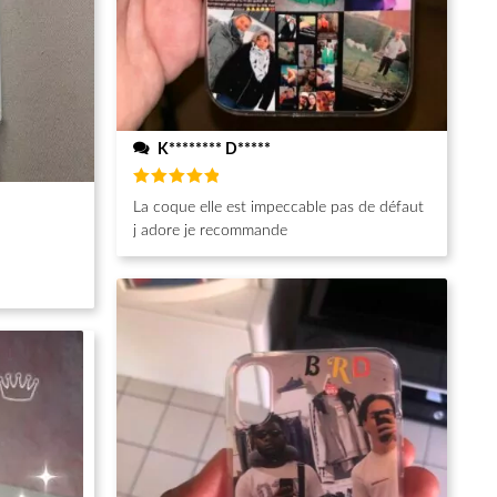
K******** D*****
Note
5
La coque elle est impeccable pas de défaut
sur 5
j adore je recommande