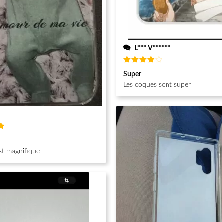
L*** V******
Note
4
Super
sur 5
Les coques sont super
st magnifique