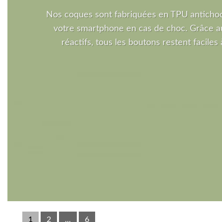
Nos coques sont fabriquées en TPU antichoc
votre smartphone en cas de choc. Grâce a
réactifs, tous les boutons restent faciles à
1
2
...
6