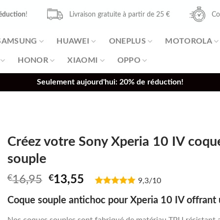
éduction
!
Livraison gratuite à partir de 25 €
Co
SAMSUNG
HUAWEI
ONEPLUS
MOTOROLA
HONOR
XIAOMI
OPPO
Seulement aujourd'hui: 20% de réduction!
Créez votre Sony Xperia 10 IV coqu
souple
Original
Current
€
16,95
€
13,55
9,3/10
price
price
Coque souple antichoc pour Xperia 10 IV offrant 
was:
is:
€16,95.
€13,55.
Nos coques souples sont fabriqué de matériau TPU résistant a