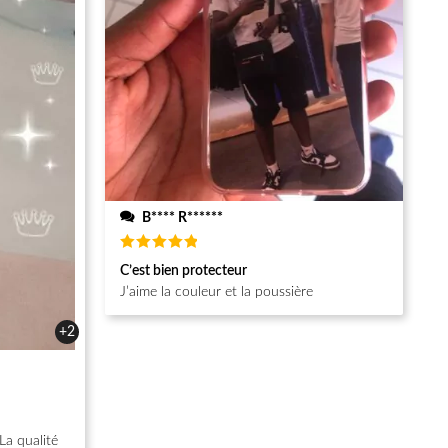
B**** R******
Note
5
C’est bien protecteur
sur 5
J’aime la couleur et la poussière
+2
La qualité