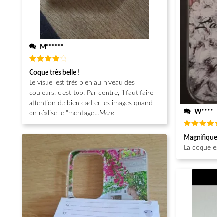
M******
Note
4
Coque très belle !
sur 5
Le visuel est très bien au niveau des
couleurs, c'est top. Par contre, il faut faire
attention de bien cadrer les images quand
W****
on réalise le "montage
...More
Note
5
Magnifique
sur 5
La coque e