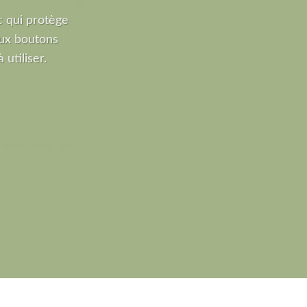
 qui protège
ux boutons
 utiliser.