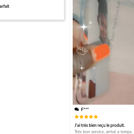
arfait
F***
Note
5
J'ai très bien reçu le produit.
sur 5
Très bon service, arrivé a temps. 