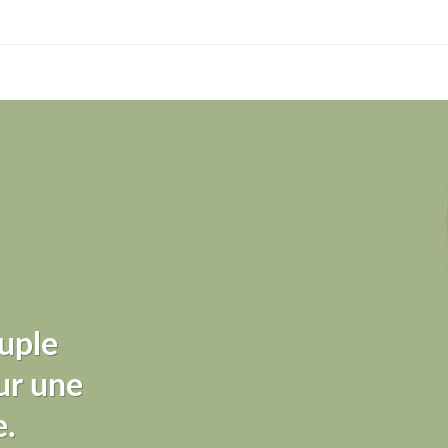
uple
ur une
e.