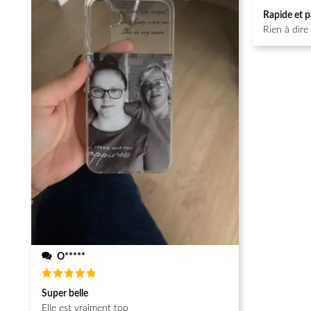
Note
5
Rapide et p
sur 5
Rien à dire
O*****
Note
5
Super belle
sur 5
Elle est vraiment top