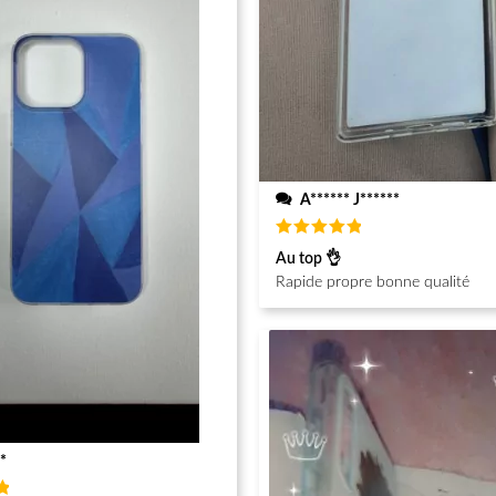
A****** J******
Note
5
Au top 👌
sur 5
Rapide propre bonne qualité
*