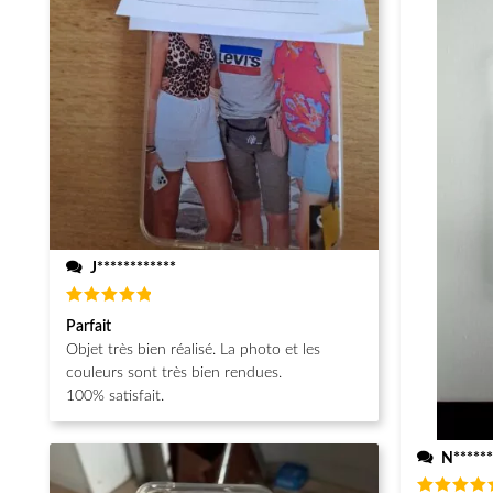
J************
Note
5
Parfait
sur 5
Objet très bien réalisé. La photo et les
couleurs sont très bien rendues.
100% satisfait.
N******