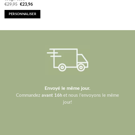
Original
Current
€
29,95
€
23,96
price
price
was:
is:
PERSONNALISER
€29,95.
€23,96.
Envoyé le même jour.
Commandez
avant 16h
et nous l'envoyons le même
jour!