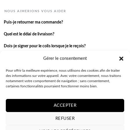
NOUS AIMERIONS VOUS AIDER
Puis-je retourner ma commande?
Quel est le délai de livraison?
Dois-je signer pour le colis lorsque je le reçois?
Je n’ai pas reçu ma commande.
Gérer le consentement
J’ai une autre question.
Pour offrir la meilleure expérience, nous utilisons des cookies afin de traiter
des informations sur votre appareil. Avec votre consentement, nous traitons
notamment votre comportement de navigation ; sans consentement,
Contactez-nous
certaines fonctionnalités pourraient fonctionner moins bien.
ACCEPTER
REFUSER