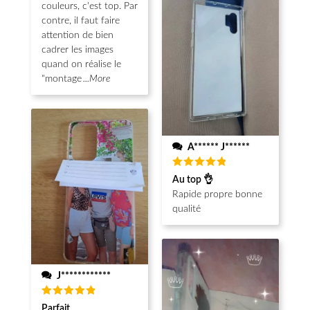
couleurs, c'est top. Par
contre, il faut faire
attention de bien
cadrer les images
quand on réalise le
"montage
...More
A****** J******
Note
5
Au top 👌
sur 5
Rapide propre bonne
qualité
J************
Note
5
Parfait