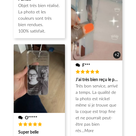
sur 5
Objet très bien réalisé.
La photo et les
couleurs sont très
bien rendues.
100% satisfait.
+2
F***
Note
5
J'ai très bien reçu le produit.
sur 5
Très bon service, arrivé
a temps. La qualité de
la photo est nickel
même si je trouve que
la coque est trop fine
O*****
et ne pourrait peut-
être pas bien
Note
5
rés
...More
Super belle
sur 5