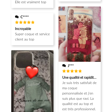
Elle est vraiment top
C****
Note
5
Incroyable
sur 5
Super coque et service
client au top
J***
Note
5
Une qualité et rapidité au top!
sur 5
Je suis très satisfait de
ma coque
personnalisée et j'en
suis plus que ravi. La
qualité est au top et
est très professionnel.