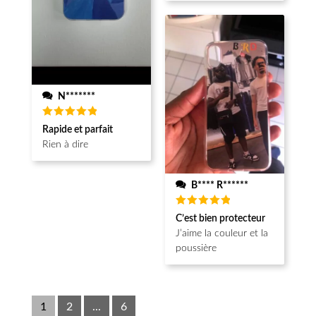
N*******
Note
5
Rapide et parfait
sur 5
Rien à dire
B**** R******
Note
5
C’est bien protecteur
sur 5
J’aime la couleur et la
poussière
1
2
...
6