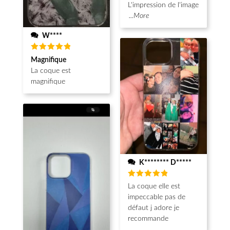
L'impression de l'image
...More
W****
Note
5
Magnifique
sur 5
La coque est
magnifique
K******** D*****
Note
5
La coque elle est
sur 5
impeccable pas de
défaut j adore je
recommande