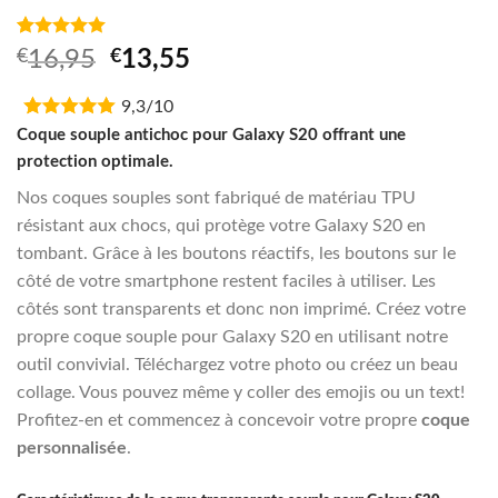
Noté
1
5.00
Original
Current
€
16,95
€
13,55
sur 5 basé
price
price
sur
notation
client
9,3/10
was:
is:
€16,95.
€13,55.
Coque souple antichoc pour Galaxy S20 offrant une
protection optimale.
Nos coques souples sont fabriqué de matériau TPU
résistant aux chocs, qui protège votre Galaxy S20 en
tombant. Grâce à les boutons réactifs, les boutons sur le
côté de votre smartphone restent faciles à utiliser. Les
côtés sont transparents et donc non imprimé. Créez votre
propre coque souple pour Galaxy S20 en utilisant notre
outil convivial. Téléchargez votre photo ou créez un beau
collage. Vous pouvez même y coller des emojis ou un text!
Profitez-en et commencez à concevoir votre propre
coque
personnalisée
.