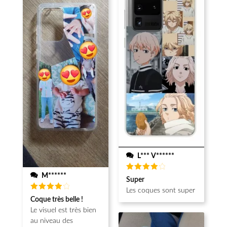
L*** V******
M******
Note
4
Super
sur 5
Les coques sont super
Note
4
Coque très belle !
sur 5
Le visuel est très bien
au niveau des