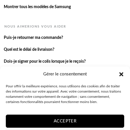
Montrer tous les modèles de Samsung
NOUS AIMERIONS VOUS AIDER
Puis-je retourner ma commande?
Quel est le délai de livraison?
Dois-je signer pour le colis lorsque je le reçois?
Je n’ai pas reçu ma commande.
Gérer le consentement
J’ai une autre question.
Pour offrir la meilleure expérience, nous utilisons des cookies afin de traiter
des informations sur votre appareil. Avec votre consentement, nous traitons
notamment votre comportement de navigation ; sans consentement,
Contactez-nous
certaines fonctionnalités pourraient fonctionner moins bien.
ACCEPTER