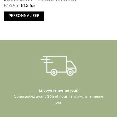
Original
Current
€
16,95
€
13,55
price
price
was:
is:
PERSONNALISER
€16,95.
€13,55.
Envoyé le même jour.
Commandez
avant 16h
et nous l'envoyons le même
jour!