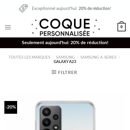
Skip
Exceptionnel aujourd'hui:
20% de réduction
!
to
content
0
Seulement aujourd'hui: 20% de réduction!
TOUTES LES MARQUES
/
SAMSUNG
/
SAMSUNG A-SERIES
/
GALAXY A23
FILTRER
-20%