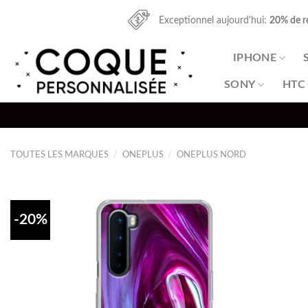
Skip
Exceptionnel aujourd'hui:
20% de r
to
content
IPHONE
SONY
HTC
TOUTES LES MARQUES
/
ONEPLUS
/
ONEPLUS NORD
-20%