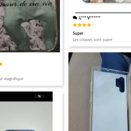
L*** V******
Note
4
Super
sur 5
Les coques sont super
st magnifique