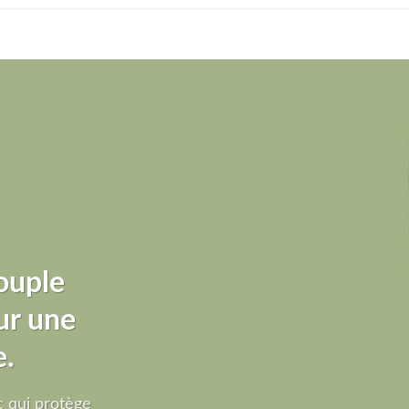
ouple
ur une
e.
 qui protège