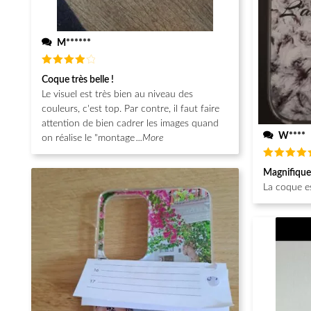
M******
Note
4
Coque très belle !
sur 5
Le visuel est très bien au niveau des
couleurs, c'est top. Par contre, il faut faire
attention de bien cadrer les images quand
W****
on réalise le "montage
...More
Note
5
Magnifique
sur 5
La coque e