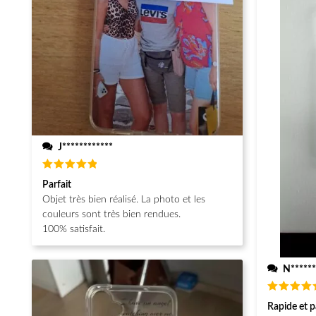
J************
Note
5
Parfait
sur 5
Objet très bien réalisé. La photo et les
couleurs sont très bien rendues.
100% satisfait.
N******
Note
5
Rapide et p
sur 5