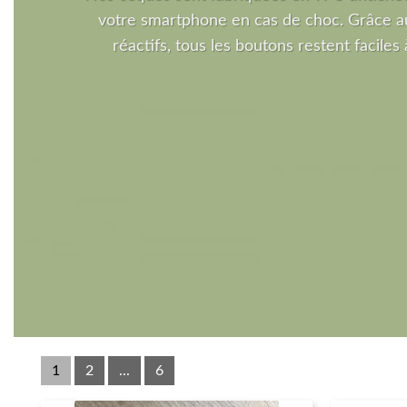
votre smartphone en cas de choc. Grâce a
réactifs, tous les boutons restent faciles à
1
2
...
6