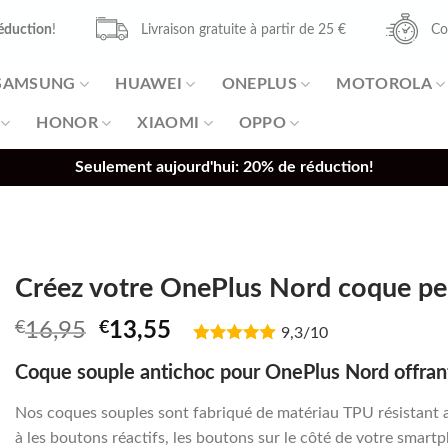
éduction
!
Livraison gratuite à partir de 25 €
Co
SAMSUNG
HUAWEI
ONEPLUS
MOTOROLA
HONOR
XIAOMI
OPPO
Seulement aujourd'hui: 20% de réduction!
Créez votre OnePlus Nord coque per
Original
Current
€
16,95
€
13,55
9,3/10
price
price
Coque souple antichoc pour OnePlus Nord offrant
was:
is:
€16,95.
€13,55.
Nos coques souples sont fabriqué de matériau TPU résistant 
à les boutons réactifs, les boutons sur le côté de votre smartph