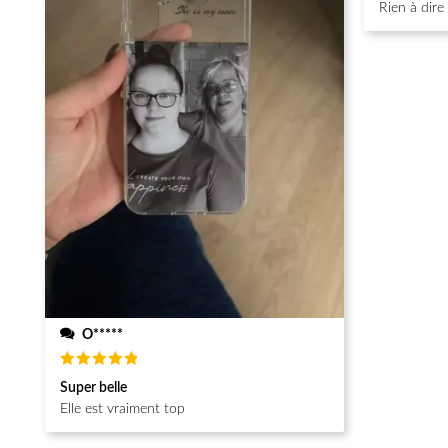
Rien à dire
O*****
Note
5
Super belle
sur 5
Elle est vraiment top