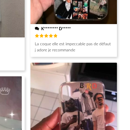
K******** D*****
Note
5
La coque elle est impeccable pas de défaut
sur 5
j adore je recommande