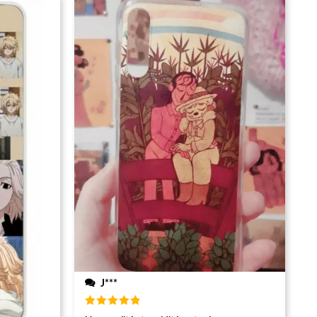
J***
Note
5