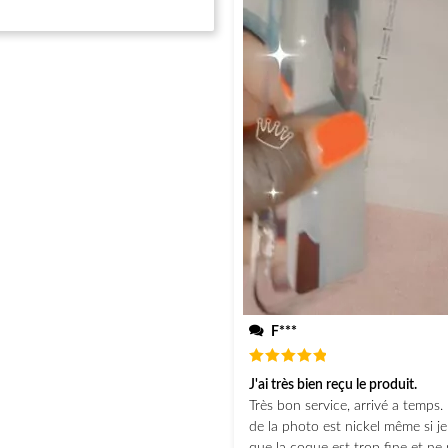
F***
Note
5
J'ai très bien reçu le produit.
sur 5
Très bon service, arrivé a temps. 
de la photo est nickel même si j