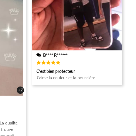
B**** R******
Note
5
C’est bien protecteur
sur 5
J’aime la couleur et la poussière
+2
La qualité
e trouve