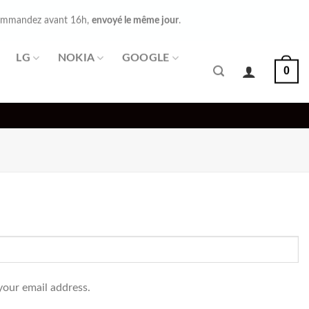
mmandez avant 16h,
envoyé le même jour
.
LG
NOKIA
GOOGLE
0
your email address.