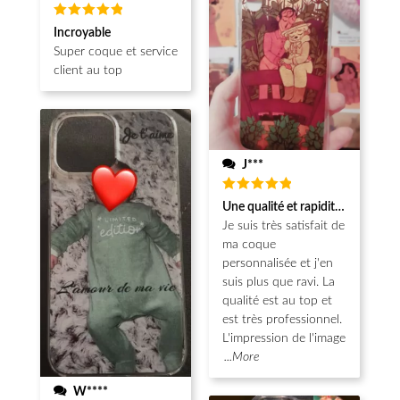
Note
5
Incroyable
sur 5
Super coque et service
client au top
J***
Note
5
Une qualité et rapidité au top!
sur 5
Je suis très satisfait de
ma coque
personnalisée et j'en
suis plus que ravi. La
qualité est au top et
est très professionnel.
L'impression de l'image
...More
W****