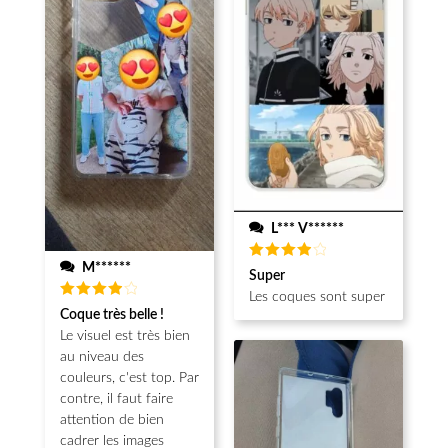
L*** V******
M******
Note
4
Super
sur 5
Les coques sont super
Note
4
Coque très belle !
sur 5
Le visuel est très bien
au niveau des
couleurs, c'est top. Par
contre, il faut faire
attention de bien
cadrer les images