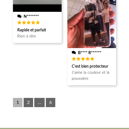
N*******
Note
5
Rapide et parfait
sur 5
Rien à dire
B**** R******
Note
5
C’est bien protecteur
sur 5
J’aime la couleur et la
poussière
1
2
...
6