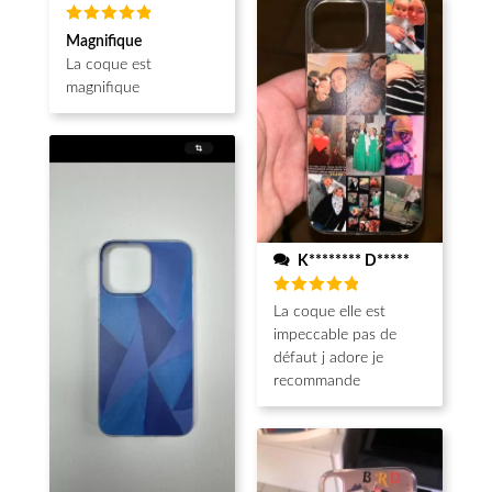
Note
5
Magnifique
sur 5
La coque est
magnifique
K******** D*****
Note
5
La coque elle est
sur 5
impeccable pas de
défaut j adore je
recommande