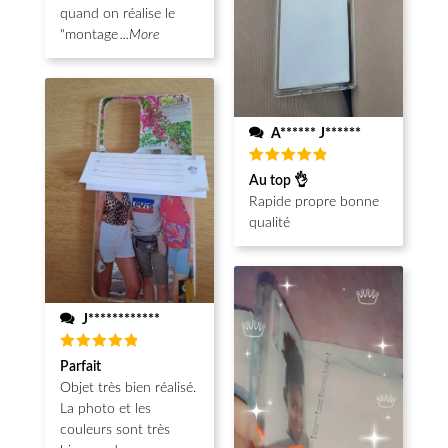
quand on réalise le
"montage
...More
A****** J******
Note
5
Au top 👌
sur 5
Rapide propre bonne
qualité
J************
Note
5
Parfait
sur 5
Objet très bien réalisé.
La photo et les
couleurs sont très