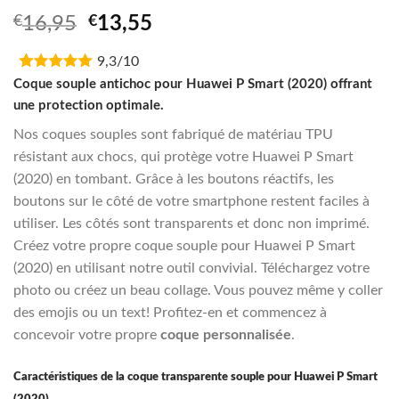
Original
Current
€
16,95
€
13,55
price
price
9,3/10
was:
is:
€16,95.
€13,55.
Coque souple antichoc pour Huawei P Smart (2020) offrant
une protection optimale.
Nos coques souples sont fabriqué de matériau TPU
résistant aux chocs, qui protège votre Huawei P Smart
(2020) en tombant. Grâce à les boutons réactifs, les
boutons sur le côté de votre smartphone restent faciles à
utiliser. Les côtés sont transparents et donc non imprimé.
Créez votre propre coque souple pour Huawei P Smart
(2020) en utilisant notre outil convivial. Téléchargez votre
photo ou créez un beau collage. Vous pouvez même y coller
des emojis ou un text! Profitez-en et commencez à
concevoir votre propre
coque personnalisée
.
Caractéristiques de la coque transparente souple pour Huawei P Smart