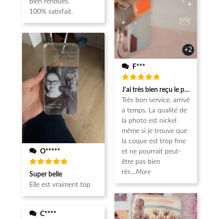
bien rendues.
100% satisfait.
+2
F***
Note
5
J'ai très bien reçu le produit.
sur 5
Très bon service, arrivé
a temps. La qualité de
la photo est nickel
même si je trouve que
la coque est trop fine
O*****
et ne pourrait peut-
être pas bien
Note
5
rés
...More
Super belle
sur 5
Elle est vraiment top
C****