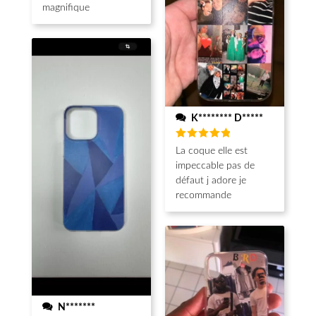
magnifique
K******** D*****
Note
5
La coque elle est
sur 5
impeccable pas de
défaut j adore je
recommande
N*******