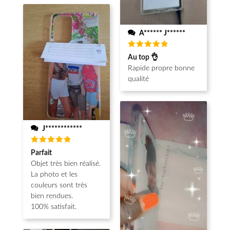
A****** J******
Note
5
Au top 👌
sur 5
Rapide propre bonne
qualité
J************
Note
5
Parfait
sur 5
Objet très bien réalisé.
La photo et les
couleurs sont très
bien rendues.
100% satisfait.