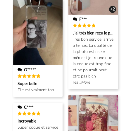
+2
F***
Note
5
J'ai très bien reçu le produit.
sur 5
Très bon service, arrivé
a temps. La qualité de
la photo est nickel
même si je trouve que
la coque est trop fine
O*****
et ne pourrait peut-
être pas bien
Note
5
rés
...More
Super belle
sur 5
Elle est vraiment top
C****
Note
5
Incroyable
sur 5
Super coque et service