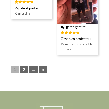
Note
5
Rapide et parfait
sur 5
Rien à dire
B**** R******
Note
5
C’est bien protecteur
sur 5
J’aime la couleur et la
poussière
1
2
...
6