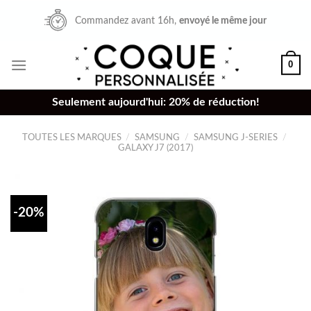
Skip
Commandez avant 16h,
envoyé le même jour
to
content
0
Seulement aujourd'hui: 20% de réduction!
TOUTES LES MARQUES
/
SAMSUNG
/
SAMSUNG J-SERIES
/
GALAXY J7 (2017)
-20%