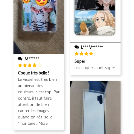
L*** V******
M******
Note
4
Super
sur 5
Les coques sont super
Note
4
Coque très belle !
sur 5
Le visuel est très bien
au niveau des
couleurs, c'est top. Par
contre, il faut faire
attention de bien
cadrer les images
quand on réalise le
"montage
...More