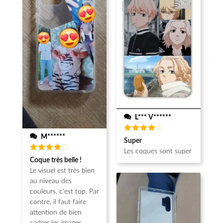
L*** V******
M******
Note
4
Super
sur 5
Les coques sont super
Note
4
Coque très belle !
sur 5
Le visuel est très bien
au niveau des
couleurs, c'est top. Par
contre, il faut faire
attention de bien