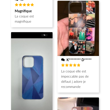
Note
5
Magnifique
sur 5
La coque est
magnifique
K******** D*****
Note
5
La coque elle est
sur 5
impeccable pas de
défaut j adore je
recommande