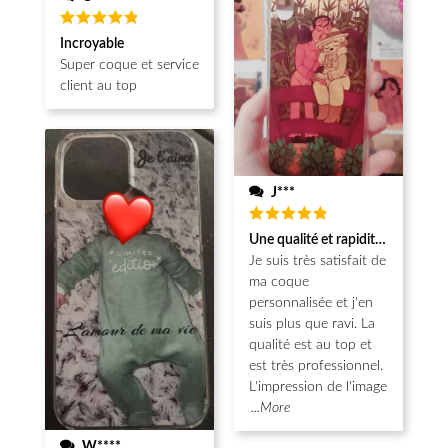
Note
5
Incroyable
sur 5
Super coque et service
client au top
J***
Note
5
Une qualité et rapidité au top!
sur 5
Je suis très satisfait de
ma coque
personnalisée et j'en
suis plus que ravi. La
qualité est au top et
est très professionnel.
L'impression de l'image
...More
W****