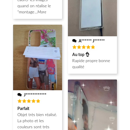
cadrer les images
quand on réalise le
"montage
...More
A****** J******
Note
5
Au top 👌
sur 5
Rapide propre bonne
qualité
J************
Note
5
Parfait
sur 5
Objet très bien réalisé.
La photo et les
couleurs sont très