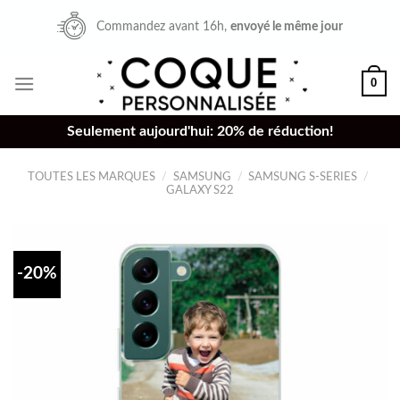
Skip
Commandez avant 16h,
envoyé le même jour
to
content
0
Seulement aujourd'hui: 20% de réduction!
TOUTES LES MARQUES
/
SAMSUNG
/
SAMSUNG S-SERIES
/
GALAXY S22
-20%