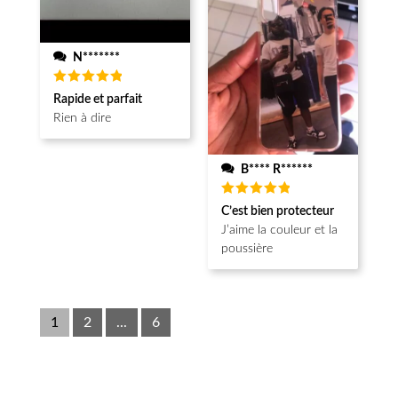
N*******
Note
5
Rapide et parfait
sur 5
Rien à dire
B**** R******
Note
5
C’est bien protecteur
sur 5
J’aime la couleur et la
poussière
1
2
...
6