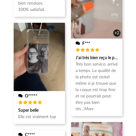
bien rendues.
100% satisfait.
+2
F***
Note
5
J'ai très bien reçu le produit.
sur 5
Très bon service, arrivé
a temps. La qualité de
la photo est nickel
même si je trouve que
la coque est trop fine
O*****
et ne pourrait peut-
être pas bien
Note
5
rés
...More
Super belle
sur 5
Elle est vraiment top
C****