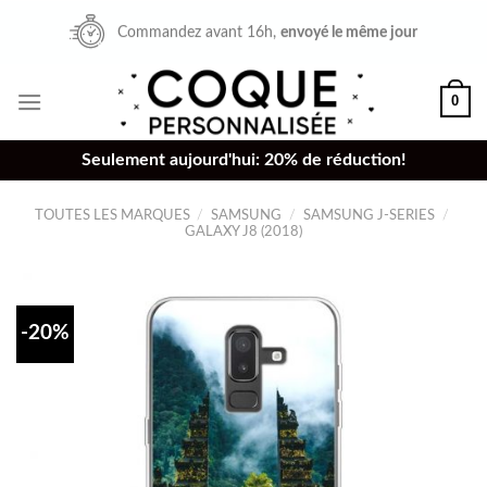
Skip
Commandez avant 16h,
envoyé le même jour
to
content
0
Seulement aujourd'hui: 20% de réduction!
TOUTES LES MARQUES
/
SAMSUNG
/
SAMSUNG J-SERIES
/
GALAXY J8 (2018)
-20%