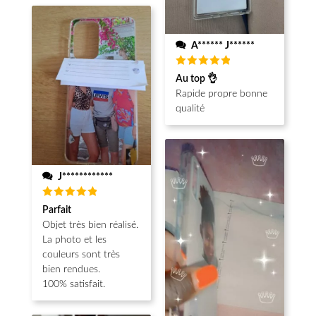
A****** J******
Note
5
Au top 👌
sur 5
Rapide propre bonne
qualité
J************
Note
5
Parfait
sur 5
Objet très bien réalisé.
La photo et les
couleurs sont très
bien rendues.
100% satisfait.