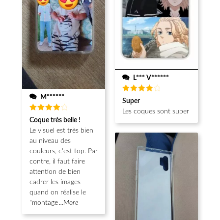
L*** V******
M******
Note
4
Super
sur 5
Les coques sont super
Note
4
Coque très belle !
sur 5
Le visuel est très bien
au niveau des
couleurs, c'est top. Par
contre, il faut faire
attention de bien
cadrer les images
quand on réalise le
"montage
...More