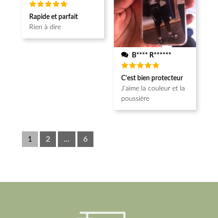
Note
5
Rapide et parfait
sur 5
Rien à dire
B**** R******
Note
5
C’est bien protecteur
sur 5
J’aime la couleur et la
poussière
1
2
...
6