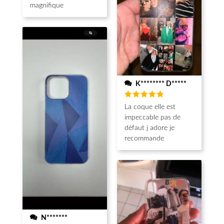
magnifique
K******** D*****
Note
5
La coque elle est
sur 5
impeccable pas de
défaut j adore je
recommande
N*******