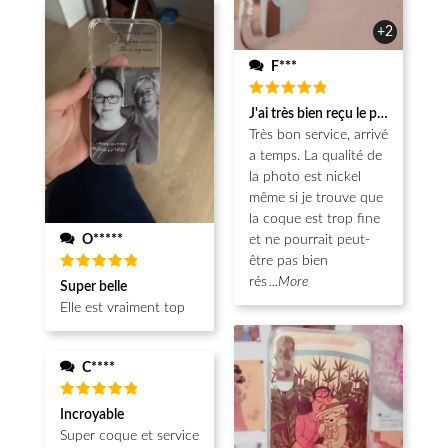
+2
F***
Note
5
J'ai très bien reçu le produit.
sur 5
Très bon service, arrivé
a temps. La qualité de
la photo est nickel
même si je trouve que
la coque est trop fine
O*****
et ne pourrait peut-
être pas bien
Note
5
rés
...More
Super belle
sur 5
Elle est vraiment top
C****
Note
5
Incroyable
sur 5
Super coque et service