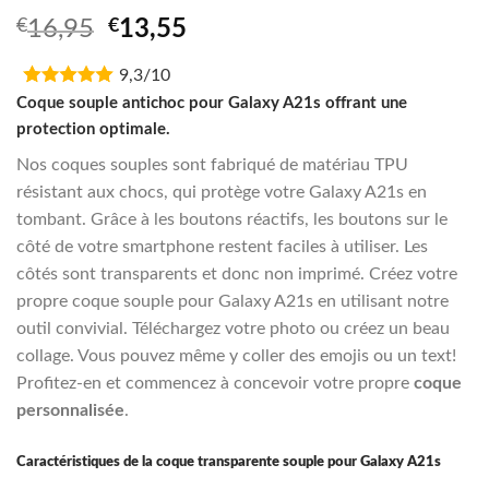
Original
Current
€
16,95
€
13,55
price
price
9,3/10
was:
is:
€16,95.
€13,55.
Coque souple antichoc pour Galaxy A21s offrant une
protection optimale.
Nos coques souples sont fabriqué de matériau TPU
résistant aux chocs, qui protège votre Galaxy A21s en
tombant. Grâce à les boutons réactifs, les boutons sur le
côté de votre smartphone restent faciles à utiliser. Les
côtés sont transparents et donc non imprimé. Créez votre
propre coque souple pour Galaxy A21s en utilisant notre
outil convivial. Téléchargez votre photo ou créez un beau
collage. Vous pouvez même y coller des emojis ou un text!
Profitez-en et commencez à concevoir votre propre
coque
personnalisée
.
Caractéristiques de la coque transparente souple pour Galaxy A21s