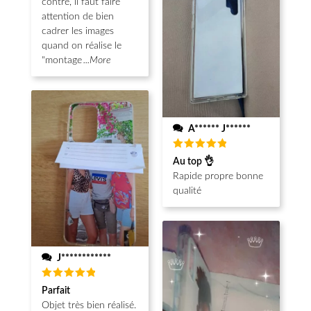
contre, il faut faire
attention de bien
cadrer les images
quand on réalise le
"montage
...More
A****** J******
Note
5
Au top 👌
sur 5
Rapide propre bonne
qualité
J************
Note
5
Parfait
sur 5
Objet très bien réalisé.