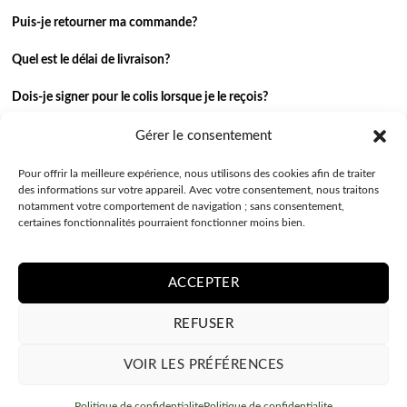
Puis-je retourner ma commande?
Quel est le délai de livraison?
Dois-je signer pour le colis lorsque je le reçois?
Je n’ai pas reçu ma commande.
Gérer le consentement
J’ai une autre question.
Pour offrir la meilleure expérience, nous utilisons des cookies afin de traiter
des informations sur votre appareil. Avec votre consentement, nous traitons
notamment votre comportement de navigation ; sans consentement,
Contactez-nous
certaines fonctionnalités pourraient fonctionner moins bien.
ACCEPTER
REFUSER
VOIR LES PRÉFÉRENCES
POLITIQUE DE CONFIDENTIALITE
CONDITIONS GÉNÉRALES
Politique de confidentialite
Politique de confidentialite