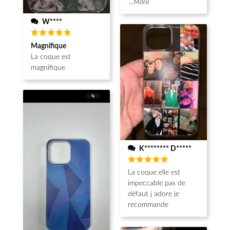
...More
W****
Note
5
Magnifique
sur 5
La coque est
magnifique
K******** D*****
Note
5
La coque elle est
sur 5
impeccable pas de
défaut j adore je
recommande