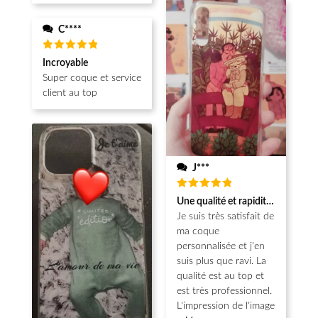
C****
Note
5
Incroyable
sur 5
Super coque et service
client au top
J***
Note
5
Une qualité et rapidité au top!
sur 5
Je suis très satisfait de
ma coque
personnalisée et j'en
suis plus que ravi. La
qualité est au top et
est très professionnel.
L'impression de l'image