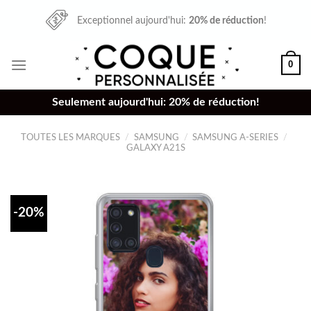
Skip
Exceptionnel aujourd'hui:
20% de réduction
!
to
content
0
Seulement aujourd'hui: 20% de réduction!
TOUTES LES MARQUES
/
SAMSUNG
/
SAMSUNG A-SERIES
/
GALAXY A21S
-20%