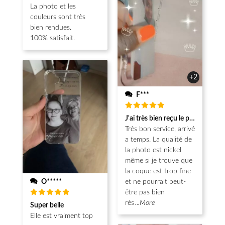
La photo et les
couleurs sont très
bien rendues.
100% satisfait.
+2
F***
Note
5
J'ai très bien reçu le produit.
sur 5
Très bon service, arrivé
a temps. La qualité de
la photo est nickel
même si je trouve que
la coque est trop fine
O*****
et ne pourrait peut-
être pas bien
Note
5
rés
...More
Super belle
sur 5
Elle est vraiment top