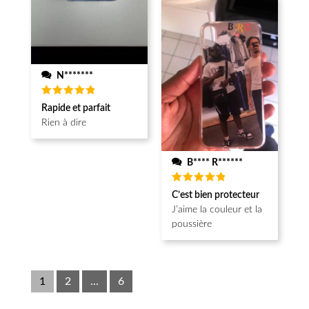
N*******
Note
5
Rapide et parfait
sur 5
Rien à dire
B**** R******
Note
5
C’est bien protecteur
sur 5
J’aime la couleur et la
poussière
1
2
...
6