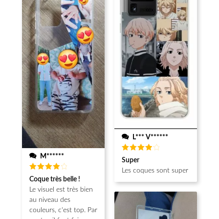
L*** V******
M******
Note
4
Super
sur 5
Les coques sont super
Note
4
Coque très belle !
sur 5
Le visuel est très bien
au niveau des
couleurs, c'est top. Par