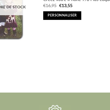
Original
Current
€
16,95
€
13,55
RE DE STOCK
price
price
was:
is:
PERSONNALISER
€16,95.
€13,55.