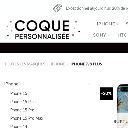
Skip
Exceptionnel aujourd'hui:
20% de r
to
content
IPHONE
SONY
HTC
TOUTES LES MARQUES
/
IPHONE
/
IPHONE 7/8 PLUS
iPhone
-20%
iPhone 15
iPhone 15 Plus
iPhone 15 Pro
iPhone 15 Pro Max
RUPTU
iPhone 14