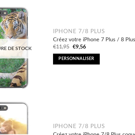
IPHONE 7/8 PLUS
Créez votre iPhone 7 Plus / 8 Plu
Original
Current
€
11,95
€
9,56
RE DE STOCK
price
price
was:
is:
PERSONNALISER
€11,95.
€9,56.
IPHONE 7/8 PLUS
Créez votre iPhone 7/8 Plus coqu