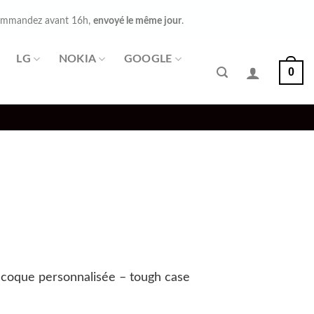
mmandez avant 16h,
envoyé le même jour
.
LG
NOKIA
GOOGLE
0
 coque personnalisée – tough case