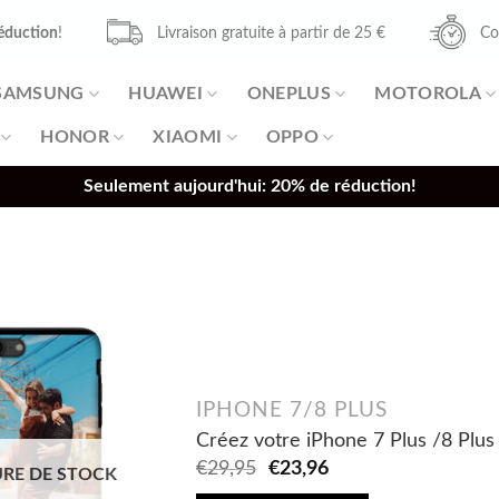
éduction
!
Livraison gratuite à partir de 25 €
Co
SAMSUNG
HUAWEI
ONEPLUS
MOTOROLA
HONOR
XIAOMI
OPPO
Seulement aujourd'hui: 20% de réduction!
IPHONE 7/8 PLUS
Créez votre iPhone 7 Plus /8 Plus
Original
Current
€
29,95
€
23,96
RE DE STOCK
price
price