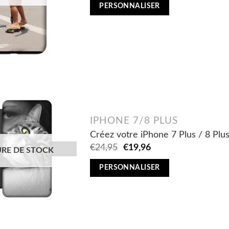
was:
is:
PERSONNALISER
€29,95.
€23,96.
IPHONE 7/8 PLUS
Créez votre iPhone 7 Plus / 8 Plu
Original
Current
€
24,95
€
19,96
RE DE STOCK
price
price
was:
is:
PERSONNALISER
€24,95.
€19,96.