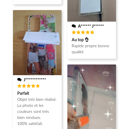
A****** J******
Note
5
Au top 👌
sur 5
Rapide propre bonne
qualité
J************
Note
5
Parfait
sur 5
Objet très bien réalisé.
La photo et les
couleurs sont très
bien rendues.
100% satisfait.