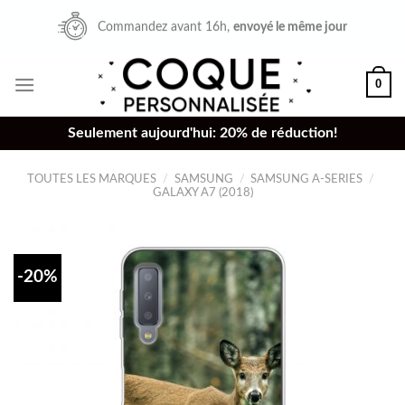
Skip
Commandez avant 16h,
envoyé le même jour
to
content
0
Seulement aujourd'hui: 20% de réduction!
TOUTES LES MARQUES
/
SAMSUNG
/
SAMSUNG A-SERIES
/
GALAXY A7 (2018)
-20%