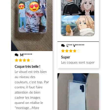
L*** V******
M******
Note
4
Super
sur 5
Les coques sont super
Note
4
Coque très belle !
sur 5
Le visuel est très bien
au niveau des
couleurs, c'est top. Par
contre, il faut faire
attention de bien
cadrer les images
quand on réalise le
"montage
...More