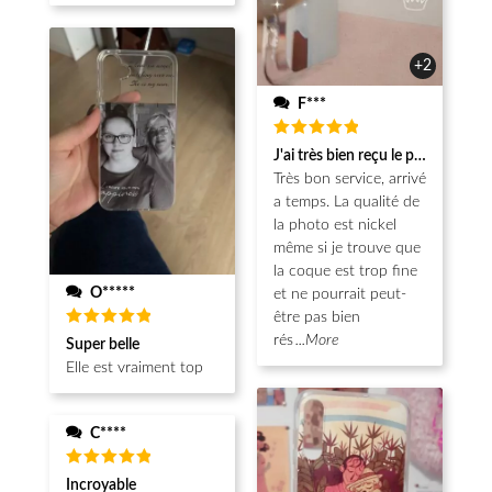
+2
F***
Note
5
J'ai très bien reçu le produit.
sur 5
Très bon service, arrivé
a temps. La qualité de
la photo est nickel
même si je trouve que
la coque est trop fine
O*****
et ne pourrait peut-
être pas bien
Note
5
rés
...More
Super belle
sur 5
Elle est vraiment top
C****
Note
5
Incroyable