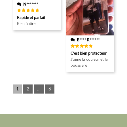
N*******
Note
5
Rapide et parfait
sur 5
Rien à dire
B**** R******
Note
5
C’est bien protecteur
sur 5
J’aime la couleur et la
poussière
1
2
...
6