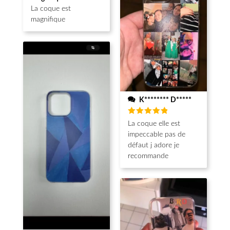
sur 5
La coque est
magnifique
K******** D*****
Note
5
La coque elle est
sur 5
impeccable pas de
défaut j adore je
recommande