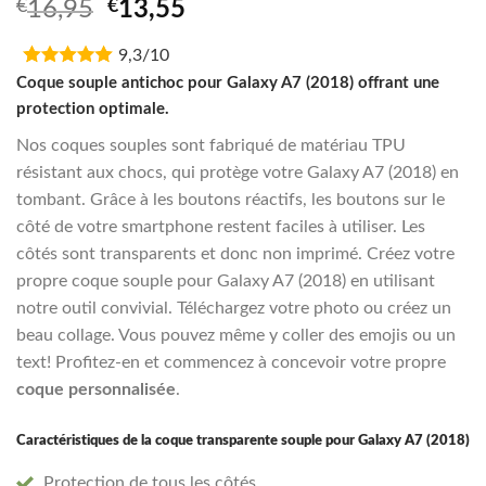
Noté
1
Original
Current
€
16,95
€
13,55
4.00
sur
price
price
5 basé
sur
9,3/10
was:
is:
notation
€16,95.
€13,55.
Coque souple antichoc pour Galaxy A7 (2018) offrant une
client
protection optimale.
Nos coques souples sont fabriqué de matériau TPU
résistant aux chocs, qui protège votre Galaxy A7 (2018) en
tombant. Grâce à les boutons réactifs, les boutons sur le
côté de votre smartphone restent faciles à utiliser. Les
côtés sont transparents et donc non imprimé. Créez votre
propre coque souple pour Galaxy A7 (2018) en utilisant
notre outil convivial. Téléchargez votre photo ou créez un
beau collage. Vous pouvez même y coller des emojis ou un
text! Profitez-en et commencez à concevoir votre propre
coque personnalisée
.
Caractéristiques de la coque transparente souple pour Galaxy A7 (2018)
Protection de tous les côtés