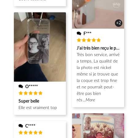
+2
F***
Note
5
J'ai très bien reçu le produit.
sur 5
Très bon service, arrivé
a temps. La qualité de
la photo est nickel
même si je trouve que
la coque est trop fine
O*****
et ne pourrait peut-
être pas bien
Note
5
rés
...More
Super belle
sur 5
Elle est vraiment top
C****