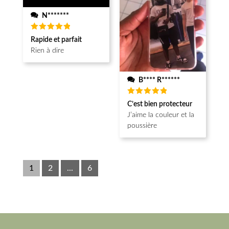
N*******
Note
5
Rapide et parfait
sur 5
Rien à dire
B**** R******
Note
5
C’est bien protecteur
sur 5
J’aime la couleur et la
poussière
1
2
...
6