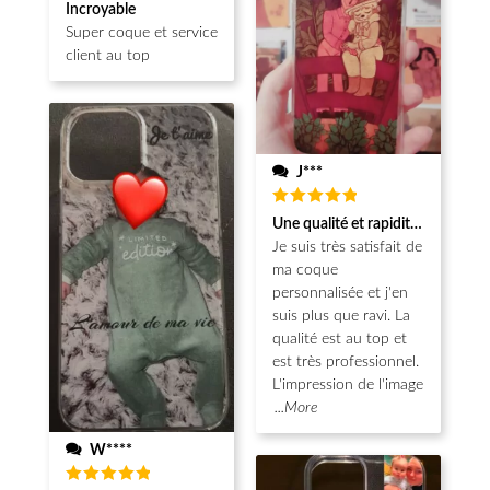
Note
5
Incroyable
sur 5
Super coque et service
client au top
J***
Note
5
Une qualité et rapidité au top!
sur 5
Je suis très satisfait de
ma coque
personnalisée et j'en
suis plus que ravi. La
qualité est au top et
est très professionnel.
L'impression de l'image
...More
W****