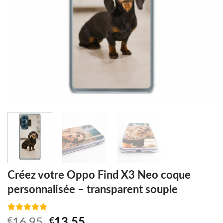
Créez votre Oppo Find X3 Neo coque
personnalisée – transparent souple
Noté
1
5.00
Original
Current
€
16,95
€
13,55