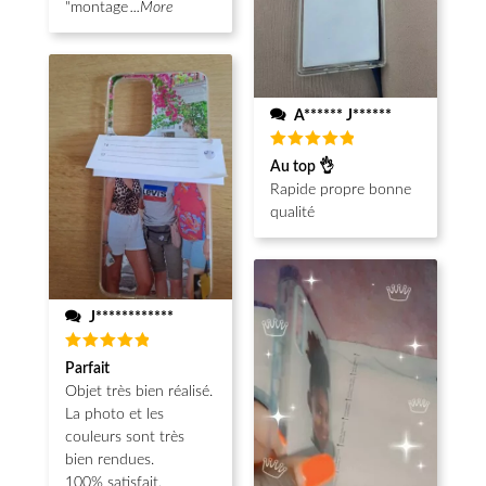
"montage
...More
A****** J******
Note
5
Au top 👌
sur 5
Rapide propre bonne
qualité
J************
Note
5
Parfait
sur 5
Objet très bien réalisé.
La photo et les
couleurs sont très
bien rendues.
100% satisfait.