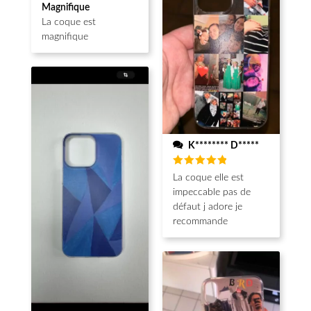
Note
5
Magnifique
sur 5
La coque est
magnifique
K******** D*****
Note
5
La coque elle est
sur 5
impeccable pas de
défaut j adore je
recommande