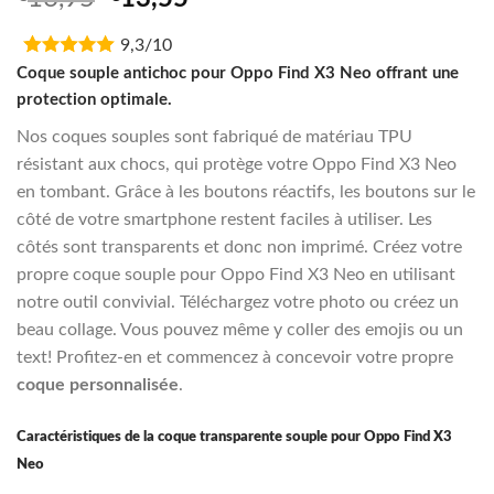
sur 5 basé
price
price
sur
notation
client
9,3/10
was:
is:
€16,95.
€13,55.
Coque souple antichoc pour Oppo Find X3 Neo offrant une
protection optimale.
Nos coques souples sont fabriqué de matériau TPU
résistant aux chocs, qui protège votre Oppo Find X3 Neo
en tombant. Grâce à les boutons réactifs, les boutons sur le
côté de votre smartphone restent faciles à utiliser. Les
côtés sont transparents et donc non imprimé. Créez votre
propre coque souple pour Oppo Find X3 Neo en utilisant
notre outil convivial. Téléchargez votre photo ou créez un
beau collage. Vous pouvez même y coller des emojis ou un
text! Profitez-en et commencez à concevoir votre propre
coque personnalisée
.
Caractéristiques de la coque transparente souple pour Oppo Find X3
Neo