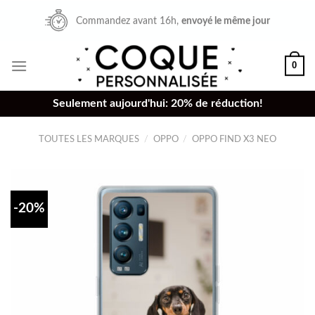
Skip
Commandez avant 16h,
envoyé le même jour
to
content
0
Seulement aujourd'hui: 20% de réduction!
TOUTES LES MARQUES
/
OPPO
/
OPPO FIND X3 NEO
-20%