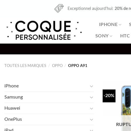
Skip
Exceptionnel aujourd'hui:
20% de r
to
content
IPHONE
SONY
HTC
TOUTES LES MARQUES
/
OPPO
/
OPPO A91
iPhone
-20%
Samsung
Huawei
OnePlus
RUPTU
iPad