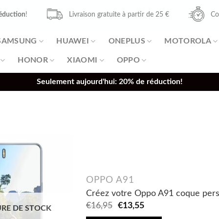
éduction
!
Livraison gratuite à partir de 25 €
Co
SAMSUNG
HUAWEI
ONEPLUS
MOTOROLA
HONOR
XIAOMI
OPPO
Seulement aujourd'hui: 20% de réduction!
OPPO A91
Créez votre Oppo A91 coque perso
Original
Current
€
16,95
€
13,55
RE DE STOCK
price
price