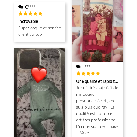
C****
Note
5
Incroyable
sur 5
Super coque et service
client au top
J***
Note
5
Une qualité et rapidité au top!
sur 5
Je suis très satisfait de
ma coque
personnalisée et j'en
suis plus que ravi. La
qualité est au top et
est très professionnel.
L'impression de l'image
...More