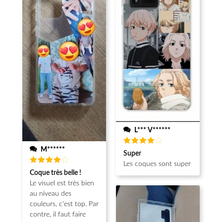
L*** V******
M******
Note
4
Super
sur 5
Les coques sont super
Note
4
Coque très belle !
sur 5
Le visuel est très bien
au niveau des
couleurs, c'est top. Par
contre, il faut faire