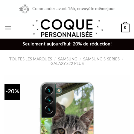
Skip
Commandez avant 16h,
envoyé le même jour
to
content
0
Seulement aujourd'hui: 20% de réduction!
TOUTES LES MARQUES
/
SAMSUNG
/
SAMSUNG S-SERIES
/
GALAXY S22 PLUS
-20%