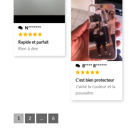
N*******
Note
5
Rapide et parfait
sur 5
Rien à dire
B**** R******
Note
5
C’est bien protecteur
sur 5
J’aime la couleur et la
poussière
1
2
...
6