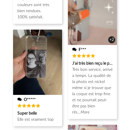
couleurs sont très
bien rendues.
100% satisfait.
+2
F***
Note
5
J'ai très bien reçu le produit.
sur 5
Très bon service, arrivé
a temps. La qualité de
la photo est nickel
même si je trouve que
la coque est trop fine
O*****
et ne pourrait peut-
être pas bien
Note
5
rés
...More
Super belle
sur 5
Elle est vraiment top