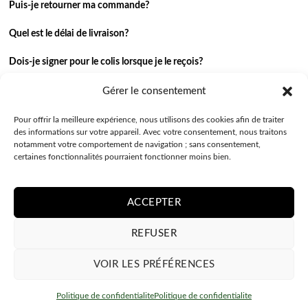
Puis-je retourner ma commande?
Quel est le délai de livraison?
Dois-je signer pour le colis lorsque je le reçois?
Je n’ai pas reçu ma commande.
Gérer le consentement
J’ai une autre question.
Pour offrir la meilleure expérience, nous utilisons des cookies afin de traiter
des informations sur votre appareil. Avec votre consentement, nous traitons
notamment votre comportement de navigation ; sans consentement,
Contactez-nous
certaines fonctionnalités pourraient fonctionner moins bien.
ACCEPTER
REFUSER
VOIR LES PRÉFÉRENCES
POLITIQUE DE CONFIDENTIALITE
CONDITIONS GÉNÉRALES
Politique de confidentialite
Politique de confidentialite
Copyright 2026 ©
Coquepersonnalisee.be