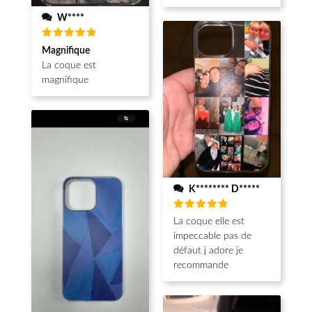
W****
Note
5
Magnifique
sur 5
La coque est
magnifique
K******** D*****
Note
5
La coque elle est
sur 5
impeccable pas de
défaut j adore je
recommande