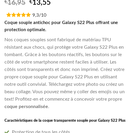
Noté
1
5.00
Original
Current
€
16,95
€
13,55
sur 5 basé
price
price
sur
notation
client
9,3/10
was:
is:
€16,95.
€13,55.
Coque souple antichoc pour Galaxy S22 Plus offrant une
protection optimale.
Nos coques souples sont fabriqué de matériau TPU
résistant aux chocs, qui protège votre Galaxy S22 Plus en
tombant. Grâce à les boutons réactifs, les boutons sur le
côté de votre smartphone restent faciles à utiliser. Les
côtés sont transparents et donc non imprimé. Créez votre
propre coque souple pour Galaxy S22 Plus en utilisant
notre outil convivial. Téléchargez votre photo ou créez un
beau collage. Vous pouvez même y coller des emojis ou un
text! Profitez-en et commencez à concevoir votre propre
coque personnalisée
.
Caractéristiques de la coque transparente souple pour Galaxy S22 Plus
Protection de tous les côtés