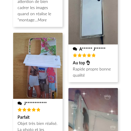
attention de bien
cadrer les images
quand on réalise le
"montage
...More
A****** J******
Note
5
Au top 👌
sur 5
Rapide propre bonne
qualité
J************
Note
5
Parfait
sur 5
Objet très bien réalisé.
La photo et les