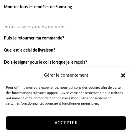
Montrer tous les modèles de Samsung
NOUS AIMERIONS VOUS AIDER
Puis-je retourner ma commande?
Quel est le délai de livraison?
Dois-je signer pour le colis lorsque je le reçois?
Je n’ai pas reçu ma commande.
Gérer le consentement
J’ai une autre question.
Pour offrir la meilleure expérience, nous utilisons des cookies afin de traiter
des informations sur votre appareil. Avec votre consentement, nous traitons
notamment votre comportement de navigation ; sans consentement,
Contactez-nous
certaines fonctionnalités pourraient fonctionner moins bien.
ACCEPTER