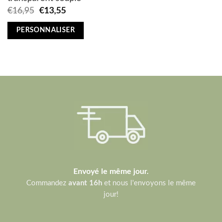
Original
Current
€
16,95
€
13,55
price
price
was:
is:
PERSONNALISER
€16,95.
€13,55.
Envoyé le même jour.
Commandez
avant 16h
et nous l'envoyons le même
jour!