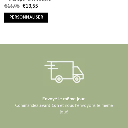
Original
Current
€
16,95
€
13,55
price
price
was:
is:
PERSONNALISER
€16,95.
€13,55.
Envoyé le même jour.
Commandez
avant 16h
et nous l'envoyons le même
jour!