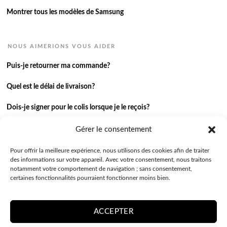
Montrer tous les modèles de Samsung
NOUS AIMERIONS VOUS AIDER
Puis-je retourner ma commande?
Quel est le délai de livraison?
Dois-je signer pour le colis lorsque je le reçois?
Je n’ai pas reçu ma commande.
Gérer le consentement
J’ai une autre question.
Pour offrir la meilleure expérience, nous utilisons des cookies afin de traiter
des informations sur votre appareil. Avec votre consentement, nous traitons
notamment votre comportement de navigation ; sans consentement,
Contactez-nous
certaines fonctionnalités pourraient fonctionner moins bien.
ACCEPTER