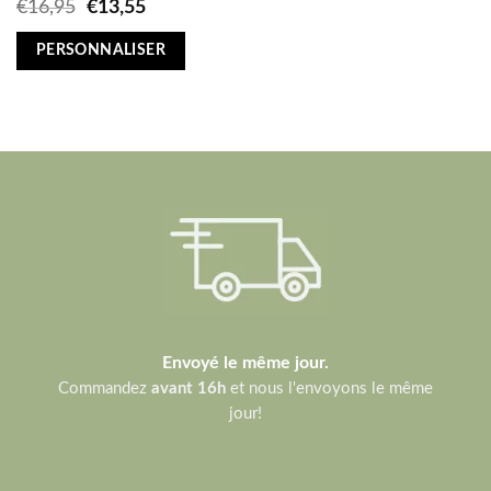
Original
Current
€
16,95
€
13,55
price
price
was:
is:
PERSONNALISER
€16,95.
€13,55.
Envoyé le même jour.
Commandez
avant 16h
et nous l'envoyons le même
jour!