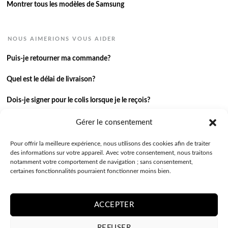
Montrer tous les modèles de Samsung
NOUS AIMERIONS VOUS AIDER
Puis-je retourner ma commande?
Quel est le délai de livraison?
Dois-je signer pour le colis lorsque je le reçois?
Je n’ai pas reçu ma commande.
Gérer le consentement
J’ai une autre question.
Pour offrir la meilleure expérience, nous utilisons des cookies afin de traiter
des informations sur votre appareil. Avec votre consentement, nous traitons
notamment votre comportement de navigation ; sans consentement,
Contactez-nous
certaines fonctionnalités pourraient fonctionner moins bien.
ACCEPTER
REFUSER