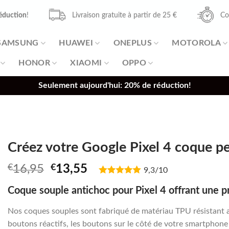
éduction
!
Livraison gratuite à partir de 25 €
Co
SAMSUNG
HUAWEI
ONEPLUS
MOTOROLA
HONOR
XIAOMI
OPPO
Seulement aujourd'hui: 20% de réduction!
Créez votre Google Pixel 4 coque pe
Original
Current
€
16,95
€
13,55
9,3/10
price
price
Coque souple antichoc pour Pixel 4 offrant une p
was:
is:
€16,95.
€13,55.
Nos coques souples sont fabriqué de matériau TPU résistant a
boutons réactifs, les boutons sur le côté de votre smartphone r