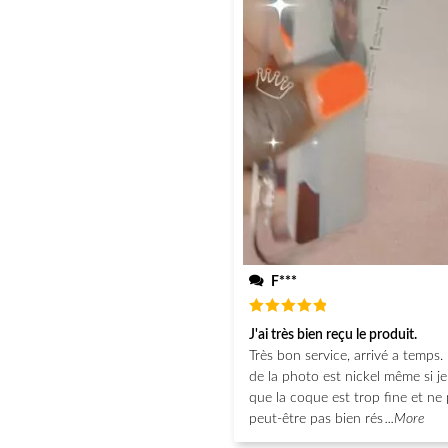
F***
Note
5
J'ai très bien reçu le produit.
sur 5
Très bon service, arrivé a temps. 
de la photo est nickel même si j
que la coque est trop fine et ne 
peut-être pas bien rés
...More