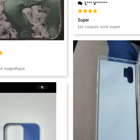
L*** V******
Note
4
Super
sur 5
Les coques sont super
st magnifique