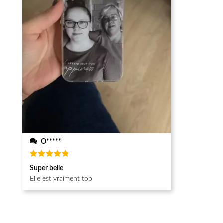
O*****
Note
5
Super belle
sur 5
Elle est vraiment top