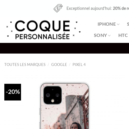
Skip
Exceptionnel aujourd'hui:
20% de r
to
content
IPHONE
SONY
HTC
TOUTES LES MARQUES
/
GOOGLE
/
PIXEL 4
-20%