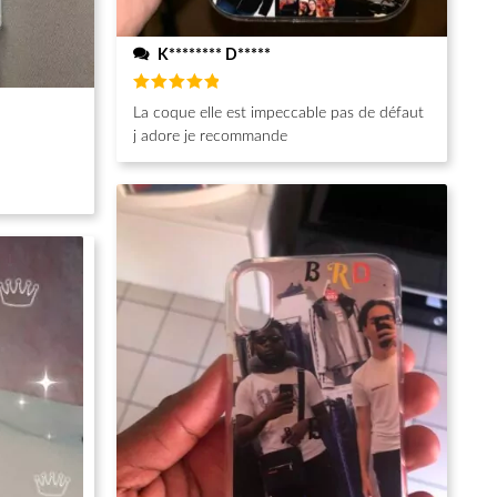
K******** D*****
Note
5
La coque elle est impeccable pas de défaut
sur 5
j adore je recommande