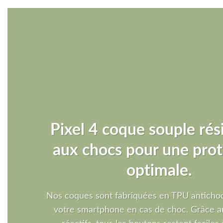
Pixel 4 coque souple rés
aux chocs pour une prot
optimale.
Nos coques sont fabriquées en TPU antichoc
votre smartphone en cas de choc. Grâce a