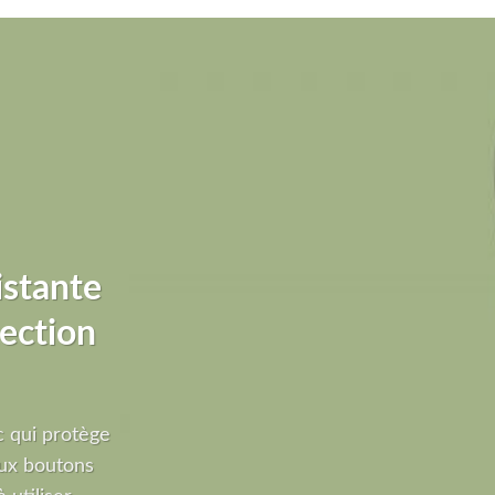
istante
ection
 qui protège
ux boutons