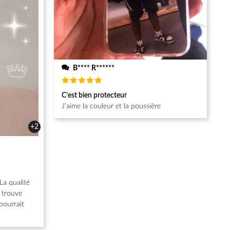
B**** R******
Note
5
C’est bien protecteur
sur 5
J’aime la couleur et la poussière
+2
La qualité
e trouve
pourrait