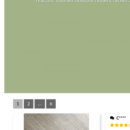
réactifs, tous les boutons restent faciles à
1
2
...
6
C****