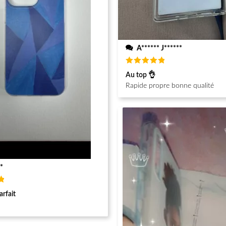
A****** J******
Note
5
Au top 👌
sur 5
Rapide propre bonne qualité
*
arfait