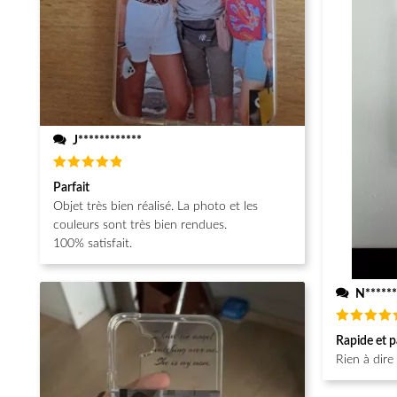
J************
Note
5
Parfait
sur 5
Objet très bien réalisé. La photo et les
couleurs sont très bien rendues.
100% satisfait.
N******
Note
5
Rapide et p
sur 5
Rien à dire