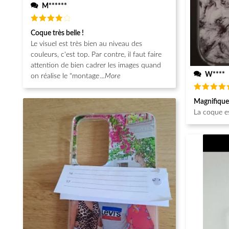
M******
Note
4
Coque très belle !
sur 5
Le visuel est très bien au niveau des
couleurs, c'est top. Par contre, il faut faire
attention de bien cadrer les images quand
W****
on réalise le "montage
...More
Note
5
Magnifique
sur 5
La coque e