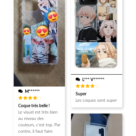
L*** V******
M******
Note
4
Super
sur 5
Les coques sont super
Note
4
Coque très belle !
sur 5
Le visuel est très bien
au niveau des
couleurs, c'est top. Par
contre, il faut faire