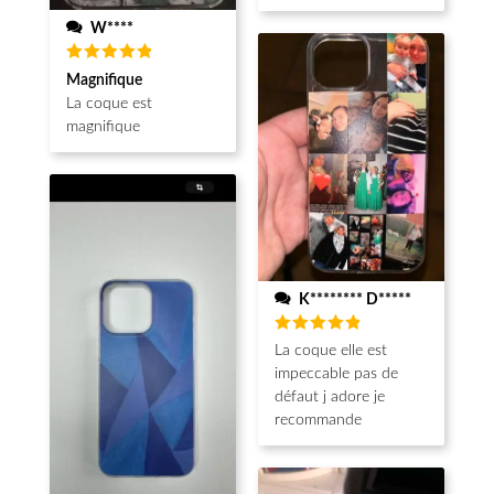
W****
Note
5
Magnifique
sur 5
La coque est
magnifique
K******** D*****
Note
5
La coque elle est
sur 5
impeccable pas de
défaut j adore je
recommande