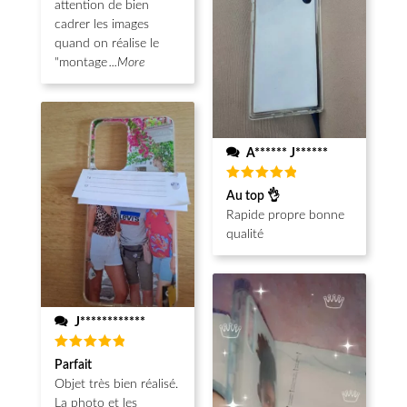
attention de bien
cadrer les images
quand on réalise le
"montage
...More
A****** J******
Note
5
Au top 👌
sur 5
Rapide propre bonne
qualité
J************
Note
5
Parfait
sur 5
Objet très bien réalisé.
La photo et les