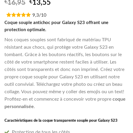
Noté
1
5.00
Original
Current
€
16,95
€
13,55
sur 5 basé
price
price
sur
notation
client
9,3/10
was:
is:
€16,95.
€13,55.
Coque souple antichoc pour Galaxy S23 offrant une
protection optimale.
Nos coques souples sont fabriqué de matériau TPU
résistant aux chocs, qui protège votre Galaxy S23 en
tombant. Grâce à les boutons réactifs, les boutons sur le
côté de votre smartphone restent faciles à utiliser. Les
côtés sont transparents et donc non imprimé. Créez votre
propre coque souple pour Galaxy S23 en utilisant notre
outil convivial. Téléchargez votre photo ou créez un beau
collage. Vous pouvez même y coller des emojis ou un text!
Profitez-en et commencez à concevoir votre propre
coque
personnalisée
.
Caractéristiques de la coque transparente souple pour Galaxy S23
Protection de tous les côtés