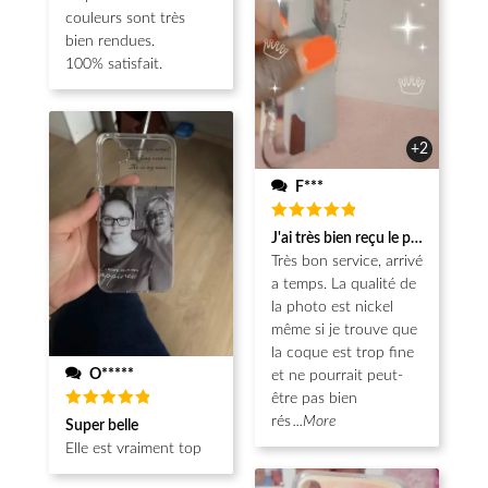
couleurs sont très
bien rendues.
100% satisfait.
+2
F***
Note
5
J'ai très bien reçu le produit.
sur 5
Très bon service, arrivé
a temps. La qualité de
la photo est nickel
même si je trouve que
la coque est trop fine
O*****
et ne pourrait peut-
être pas bien
Note
5
rés
...More
Super belle
sur 5
Elle est vraiment top