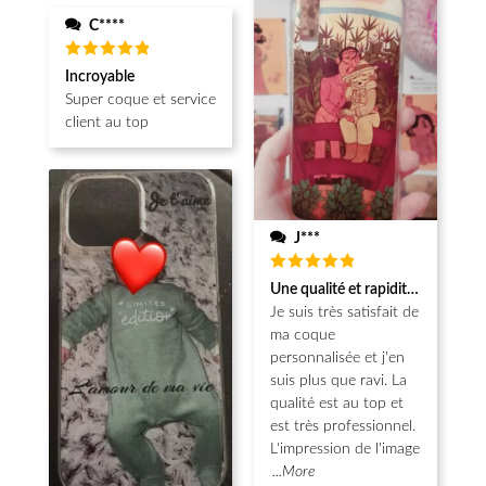
C****
Note
5
Incroyable
sur 5
Super coque et service
client au top
J***
Note
5
Une qualité et rapidité au top!
sur 5
Je suis très satisfait de
ma coque
personnalisée et j'en
suis plus que ravi. La
qualité est au top et
est très professionnel.
L'impression de l'image
...More