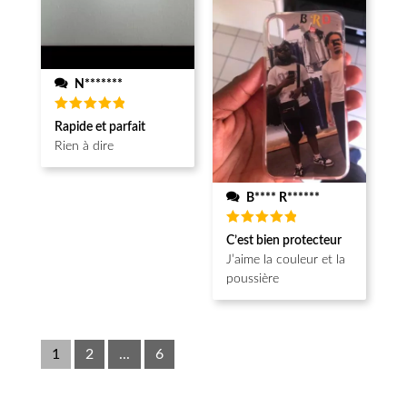
N*******
Note
5
Rapide et parfait
sur 5
Rien à dire
B**** R******
Note
5
C’est bien protecteur
sur 5
J’aime la couleur et la
poussière
1
2
...
6