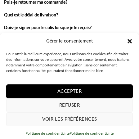
Puis-je retourner ma commande?
Quel est le délai de livraison?
Dois-je signer pour le colis lorsque je le reçois?
Je n’ai pas reçu ma commande.
Gérer le consentement
J’ai une autre question.
Pour offrir la meilleure expérience, nous utilisons des cookies afin de traiter
des informations sur votre appareil. Avec votre consentement, nous traitons
notamment votre comportement de navigation ; sans consentement,
Contactez-nous
certaines fonctionnalités pourraient fonctionner moins bien.
ACCEPTER
REFUSER
VOIR LES PRÉFÉRENCES
Créez votre Samsung Galaxy S23 coque personnalisée – transparent souple
POLITIQUE DE CONFIDENTIALITE
CONDITIONS GÉNÉRALES
Politique de confidentialite
Politique de confidentialite
7 personnes regardent ce produit maintenant
Copyright 2026 ©
Coquepersonnalisee.be