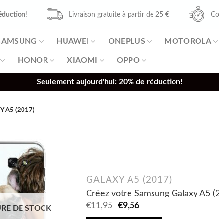
éduction
!
Livraison gratuite à partir de 25 €
Co
SAMSUNG
HUAWEI
ONEPLUS
MOTOROLA
HONOR
XIAOMI
OPPO
Seulement aujourd'hui: 20% de réduction!
 A5 (2017)
GALAXY A5 (2017)
Créez votre Samsung Galaxy A5 (2
Original
Current
€
11,95
€
9,56
RE DE STOCK
price
price