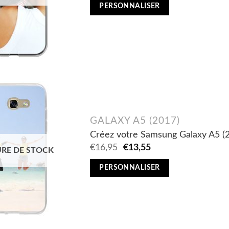
was:
is:
PERSONNALISER
€11,95.
€9,56.
GALAXY A5 (2017)
Créez votre Samsung Galaxy A5 (2
Original
Current
€
16,95
€
13,55
RE DE STOCK
price
price
was:
is:
PERSONNALISER
€16,95.
€13,55.