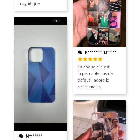
magnifique
K******** D*****
Note
5
La coque elle est
sur 5
impeccable pas de
défaut j adore je
recommande
N*******