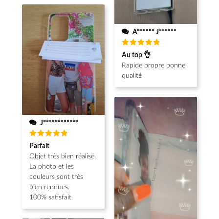
A****** J******
Note
5
Au top 👌
sur 5
Rapide propre bonne
qualité
J************
Note
5
Parfait
sur 5
Objet très bien réalisé.
La photo et les
couleurs sont très
bien rendues.
100% satisfait.