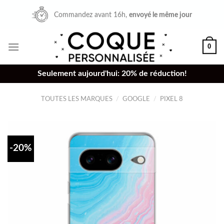
Skip
Commandez avant 16h,
envoyé le même jour
to
content
0
Seulement aujourd'hui: 20% de réduction!
TOUTES LES MARQUES
/
GOOGLE
/
PIXEL 8
-20%