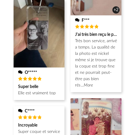
+2
F***
Note
5
J'ai très bien reçu le produit.
sur 5
Très bon service, arrivé
a temps. La qualité de
la photo est nickel
même si je trouve que
la coque est trop fine
O*****
et ne pourrait peut-
être pas bien
Note
5
rés
...More
Super belle
sur 5
Elle est vraiment top
C****
Note
5
Incroyable
sur 5
Super coque et service