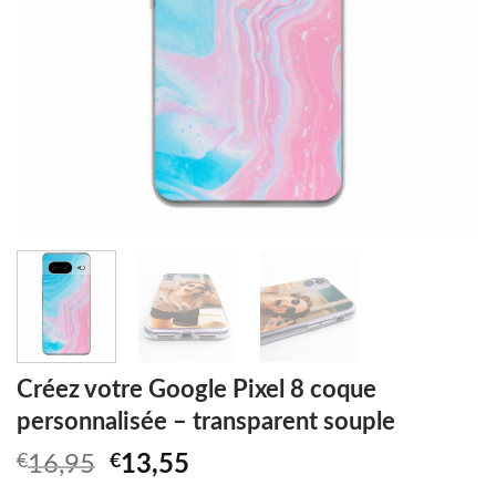
Créez votre Google Pixel 8 coque
personnalisée – transparent souple
Original
Current
€
16,95
€
13,55
price
price