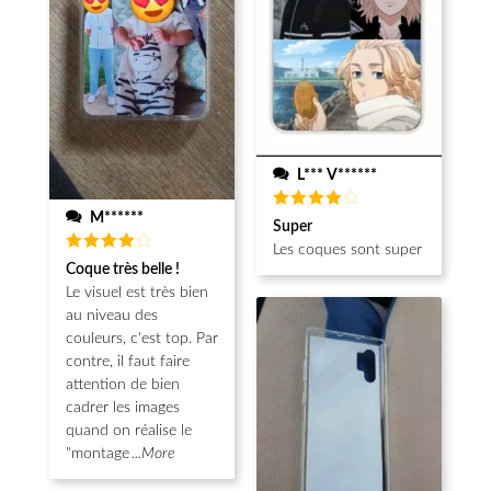
L*** V******
M******
Note
4
Super
sur 5
Les coques sont super
Note
4
Coque très belle !
sur 5
Le visuel est très bien
au niveau des
couleurs, c'est top. Par
contre, il faut faire
attention de bien
cadrer les images
quand on réalise le
"montage
...More