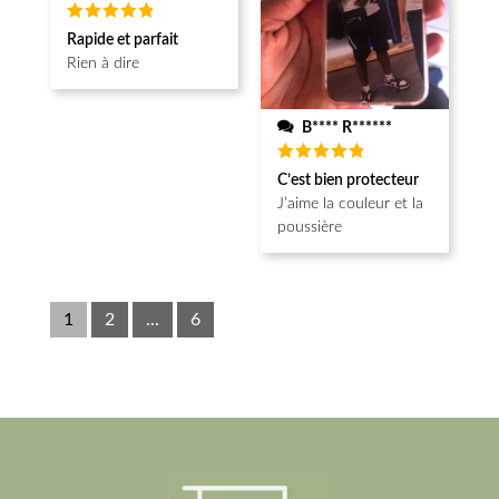
Note
5
Rapide et parfait
sur 5
Rien à dire
B**** R******
Note
5
C’est bien protecteur
sur 5
J’aime la couleur et la
poussière
1
2
...
6