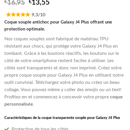
Noté
1
5.00
Original
Current
€
16,95
€
13,55
sur 5 basé
price
price
sur
notation
client
9,3/10
was:
is:
€16,95.
€13,55.
Coque souple antichoc pour Galaxy J4 Plus offrant une
protection optimale.
Nos coques souples sont fabriqué de matériau TPU
résistant aux chocs, qui protège votre Galaxy J4 Plus en
tombant. Grâce à les boutons réactifs, les boutons sur le
côté de votre smartphone restent faciles à utiliser. Les
côtés sont transparents et donc non imprimé. Créez votre
propre coque souple pour Galaxy J4 Plus en utilisant notre
outil convivial. Téléchargez votre photo ou créez un beau
collage. Vous pouvez même y coller des emojis ou un text!
Profitez-en et commencez à concevoir votre propre
coque
personnalisée
.
Caractéristiques de la coque transparente souple pour Galaxy J4 Plus
Protection de tous les côtés