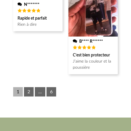
N*******
Note
5
Rapide et parfait
sur 5
Rien à dire
B**** R******
Note
5
C’est bien protecteur
sur 5
J’aime la couleur et la
poussière
1
2
...
6