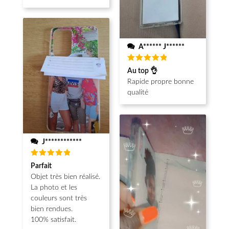
A****** J******
Note
5
Au top 👌
sur 5
Rapide propre bonne
qualité
J************
Note
5
Parfait
sur 5
Objet très bien réalisé.
La photo et les
couleurs sont très
bien rendues.
100% satisfait.