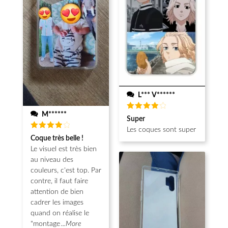
L*** V******
M******
Note
4
Super
sur 5
Les coques sont super
Note
4
Coque très belle !
sur 5
Le visuel est très bien
au niveau des
couleurs, c'est top. Par
contre, il faut faire
attention de bien
cadrer les images
quand on réalise le
"montage
...More