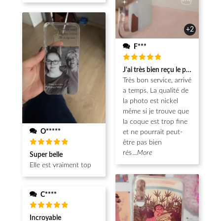
+2
F***
Note
5
J'ai très bien reçu le produit.
sur 5
Très bon service, arrivé
a temps. La qualité de
la photo est nickel
même si je trouve que
la coque est trop fine
O*****
et ne pourrait peut-
être pas bien
Note
5
rés
...More
Super belle
sur 5
Elle est vraiment top
C****
Note
5
Incroyable