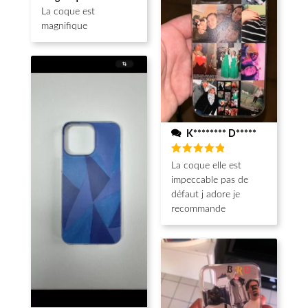
sur 5
La coque est
magnifique
K******** D*****
Note
5
La coque elle est
sur 5
impeccable pas de
défaut j adore je
recommande