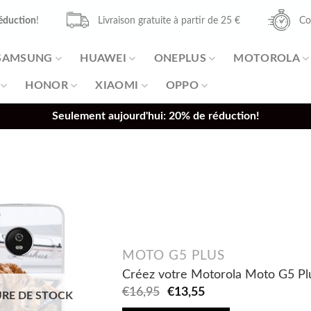
éduction
!
Livraison gratuite à partir de 25 €
Co
SAMSUNG
HUAWEI
ONEPLUS
MOTOROLA
HONOR
XIAOMI
OPPO
Seulement aujourd'hui: 20% de réduction!
MOTO G5 PLUS
Créez votre Motorola Moto G5 Plu
Original
Current
€
16,95
€
13,55
RE DE STOCK
price
price