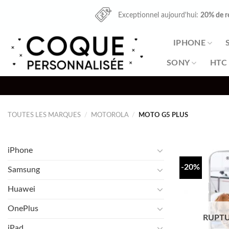
Skip
Exceptionnel aujourd'hui:
20% de r
to
content
IPHONE
SONY
HTC
TOUTES LES MARQUES
/
MOTOROLA
/
MOTO G5 PLUS
iPhone
-20%
Samsung
Huawei
OnePlus
RUPTU
iPad