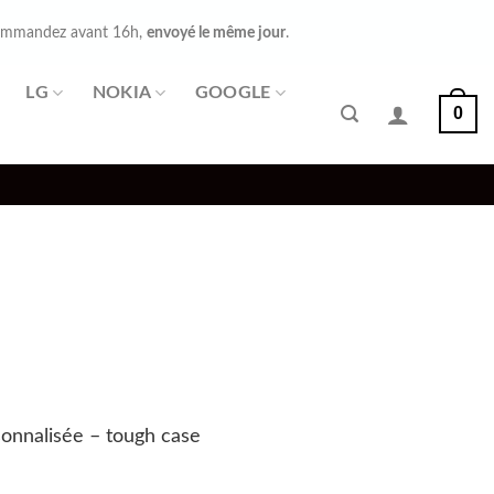
mmandez avant 16h,
envoyé le même jour
.
LG
NOKIA
GOOGLE
0
onnalisée – tough case