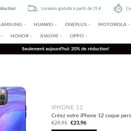
éduction
!
Livraison gratuite à partir de 25 €
Co
SAMSUNG
HUAWEI
ONEPLUS
MOTOROLA
HONOR
XIAOMI
OPPO
Seulement aujourd'hui: 20% de réduction!
IPHONE 12
Créez votre iPhone 12 coque pers
Original
Current
€
29,95
€
23,96
price
price