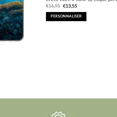
Original
Current
€
16,95
€
13,55
price
price
was:
is:
PERSONNALISER
€16,95.
€13,55.