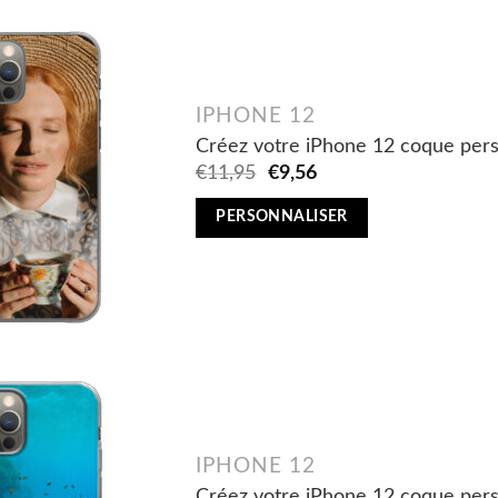
IPHONE 12
Créez votre iPhone 12 coque perso
Original
Current
€
11,95
€
9,56
price
price
was:
is:
PERSONNALISER
€11,95.
€9,56.
IPHONE 12
Créez votre iPhone 12 coque pers