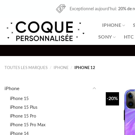
Skip
Exceptionnel aujourd'hui:
20% de r
to
content
IPHONE
SONY
HTC
TOUTES LES MARQUES
/
IPHONE
/
IPHONE 12
iPhone
-20%
iPhone 15
iPhone 15 Plus
iPhone 15 Pro
iPhone 15 Pro Max
iPhone 14