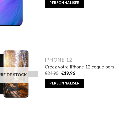
was:
is:
PERSONNALISER
€29,95.
€23,96.
IPHONE 12
Créez votre iPhone 12 coque perso
Original
Current
€
24,95
€
19,96
RE DE STOCK
price
price
was:
is:
PERSONNALISER
€24,95.
€19,96.