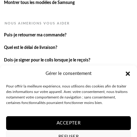
Montrer tous les modèles de Samsung
NOUS AIMERIONS VOUS AIDER
Puis-je retourner ma commande?
Quel est le délai de livraison?
Dois-je signer pour le colis lorsque je le reçois?
Je n’ai pas reçu ma commande.
Gérer le consentement
J’ai une autre question.
Pour offrir la meilleure expérience, nous utilisons des cookies afin de traiter
des informations sur votre appareil. Avec votre consentement, nous traitons
notamment votre comportement de navigation ; sans consentement,
Contactez-nous
certaines fonctionnalités pourraient fonctionner moins bien.
ACCEPTER
REFUSER