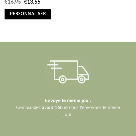
Original
Current
€
16,95
€
13,55
price
price
was:
is:
PERSONNALISER
€16,95.
€13,55.
Envoyé le même jour.
Commandez
avant 16h
et nous l'envoyons le même
jour!