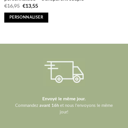
Original
Current
€
16,95
€
13,55
price
price
was:
is:
PERSONNALISER
€16,95.
€13,55.
Envoyé le même jour.
Commandez
avant 16h
et nous l'envoyons le même
jour!