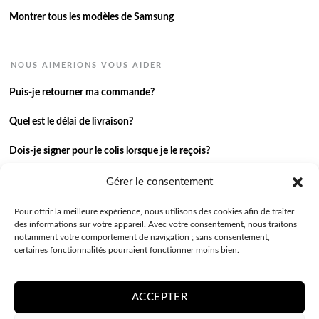
Montrer tous les modèles de Samsung
NOUS AIMERIONS VOUS AIDER
Puis-je retourner ma commande?
Quel est le délai de livraison?
Dois-je signer pour le colis lorsque je le reçois?
Je n’ai pas reçu ma commande.
Gérer le consentement
J’ai une autre question.
Pour offrir la meilleure expérience, nous utilisons des cookies afin de traiter
des informations sur votre appareil. Avec votre consentement, nous traitons
notamment votre comportement de navigation ; sans consentement,
Contactez-nous
certaines fonctionnalités pourraient fonctionner moins bien.
ACCEPTER