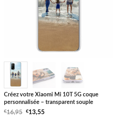
Créez votre Xiaomi Mi 10T 5G coque
personnalisée – transparent souple
Original
Current
€
16,95
€
13,55