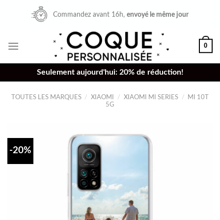
Skip
Commandez avant 16h,
envoyé le même jour
to
content
0
Seulement aujourd'hui: 20% de réduction!
TOUTES LES MARQUES
/
XIAOMI
/
XIAOMI MI SERIES
/
MI 10T
5G
-20%