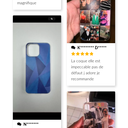
magnifique
K******** D*****
Note
5
La coque elle est
sur 5
impeccable pas de
défaut j adore je
recommande
N*******