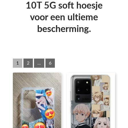
10T 5G soft hoesje
voor een ultieme
bescherming.
1
2
...
6