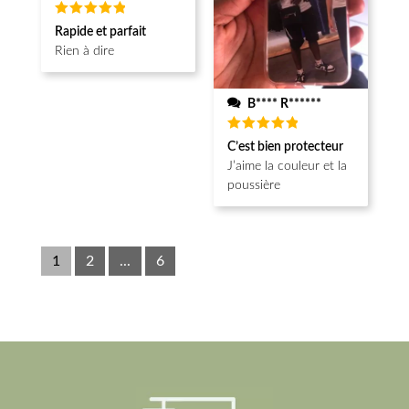
Note
5
Rapide et parfait
sur 5
Rien à dire
B**** R******
Note
5
C’est bien protecteur
sur 5
J’aime la couleur et la
poussière
1
2
...
6