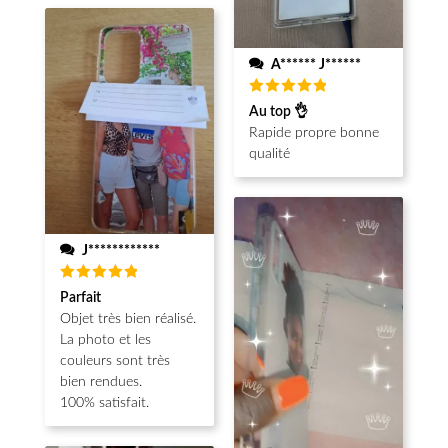
A****** J******
Note
5
Au top 👌
sur 5
Rapide propre bonne
qualité
J************
Note
5
Parfait
sur 5
Objet très bien réalisé.
La photo et les
couleurs sont très
bien rendues.
100% satisfait.