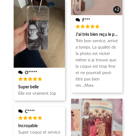
+2
F***
Note
5
J'ai très bien reçu le produit.
sur 5
Très bon service, arrivé
a temps. La qualité de
la photo est nickel
même si je trouve que
la coque est trop fine
O*****
et ne pourrait peut-
être pas bien
Note
5
rés
...More
Super belle
sur 5
Elle est vraiment top
C****
Note
5
Incroyable
sur 5
Super coque et service