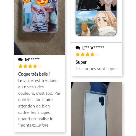
L*** V******
M******
Note
4
Super
sur 5
Les coques sont super
Note
4
Coque très belle !
sur 5
Le visuel est très bien
au niveau des
couleurs, c'est top. Par
contre, il faut faire
attention de bien
cadrer les images
quand on réalise le
"montage
...More