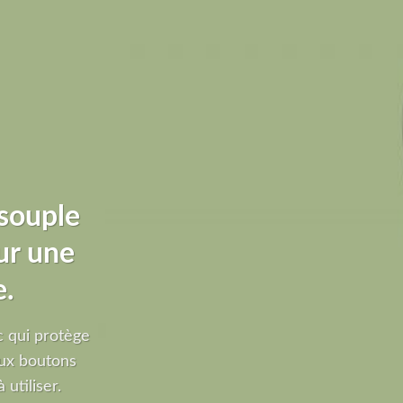
souple
ur une
e.
 qui protège
ux boutons
 utiliser.