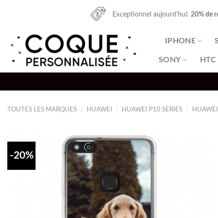
Skip
Exceptionnel aujourd'hui:
20% de r
to
content
IPHONE
SONY
HTC
TOUTES LES MARQUES
/
HUAWEI
/
HUAWEI P10 SERIES
/
HUAWEI 
-20%