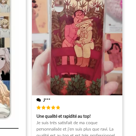
J***
Note
5
Une qualité et rapidité au top!
sur 5
Je suis très satisfait de ma coque
personnalisée et j'en suis plus que ravi. La
qualité est au top et est très professionnel.