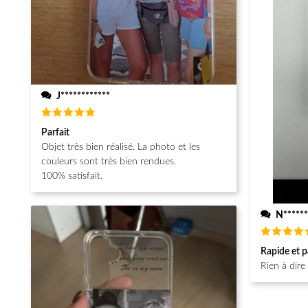
J************
Note
5
Parfait
sur 5
Objet très bien réalisé. La photo et les
couleurs sont très bien rendues.
100% satisfait.
N******
Note
5
Rapide et p
sur 5
Rien à dire