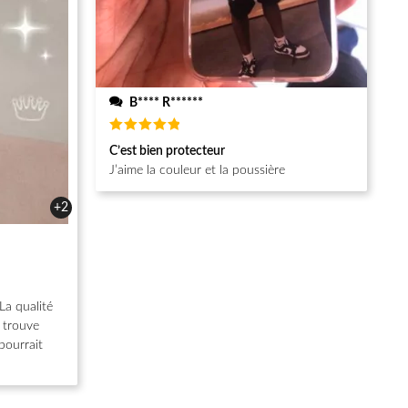
B**** R******
Note
5
C’est bien protecteur
sur 5
J’aime la couleur et la poussière
+2
La qualité
e trouve
pourrait