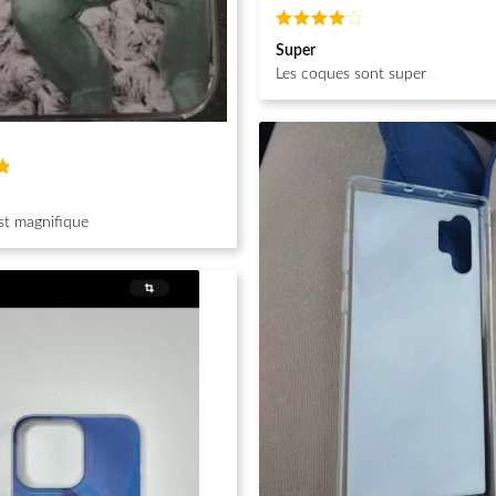
Note
4
Super
sur 5
Les coques sont super
st magnifique