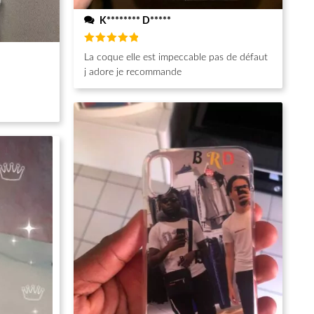
K******** D*****
Note
5
La coque elle est impeccable pas de défaut
sur 5
j adore je recommande