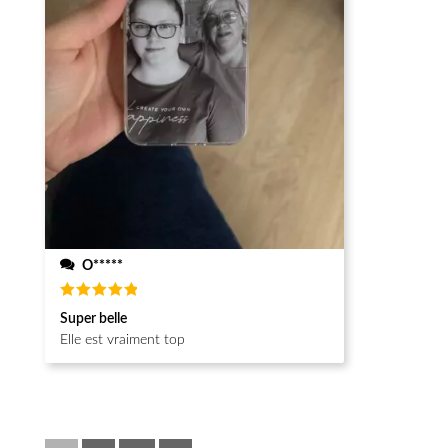
O*****
Note
5
Super belle
sur 5
Elle est vraiment top