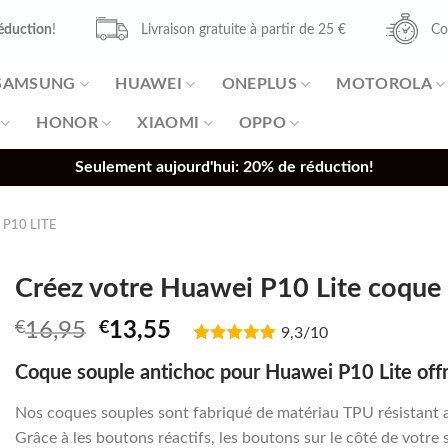
éduction
!
Livraison gratuite à partir de 25 €
Co
SAMSUNG
HUAWEI
ONEPLUS
MOTOROLA
HONOR
XIAOMI
OPPO
Seulement aujourd'hui: 20% de réduction!
P10 LITE
Créez votre Huawei P10 Lite coque 
Original
Current
€
16,95
€
13,55
9,3/10
price
price
Coque souple antichoc pour Huawei P10 Lite offr
was:
is:
€16,95.
€13,55.
Nos coques souples sont fabriqué de matériau TPU résistant 
Grâce à les boutons réactifs, les boutons sur le côté de votre 