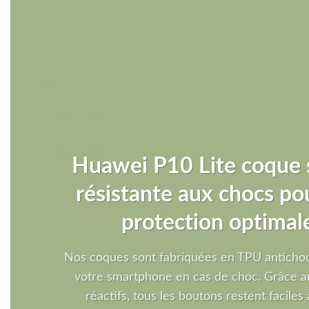
Huawei P10 Lite coque 
résistante aux chocs po
protection optimal
Nos coques sont fabriquées en TPU antichoc
votre smartphone en cas de choc. Grâce a
réactifs, tous les boutons restent faciles à