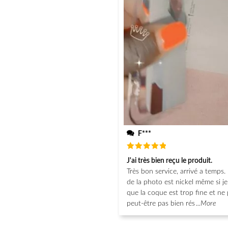
F***
Note
5
J'ai très bien reçu le produit.
sur 5
Très bon service, arrivé a temps. 
de la photo est nickel même si j
que la coque est trop fine et ne 
peut-être pas bien rés
...More