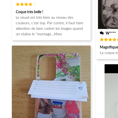
Note
4
Coque très belle !
sur 5
Le visuel est très bien au niveau des
couleurs, c'est top. Par contre, il faut faire
attention de bien cadrer les images quand
W****
on réalise le "montage
...More
Note
5
Magnifique
sur 5
La coque e